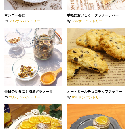
マンゴー杏仁
手軽においしく グラノーラバー
by
マルサンパントリー
by
マルサンパントリー
毎日の朝食に！簡単グラノーラ
オートミールチョコチップクッキー
by
マルサンパントリー
by
マルサンパントリー