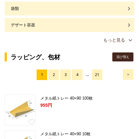
袋類
デザート容器
もっと見る
ラッピング、包材
並び替え
…
1
2
3
4
21
>
メタル紙トレー 40×90 100枚
955円
メタル紙トレー 40×90 10枚