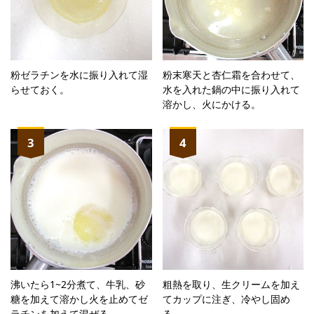
粉ゼラチンを水に振り入れて湿
粉末寒天と杏仁霜を合わせて、
らせておく。
水を入れた鍋の中に振り入れて
溶かし、火にかける。
3
4
沸いたら1~2分煮て、牛乳、砂
粗熱を取り、生クリームを加え
糖を加えて溶かし火を止めてゼ
てカップに注ぎ、冷やし固め
ラチンを加えて混ぜる。
る。