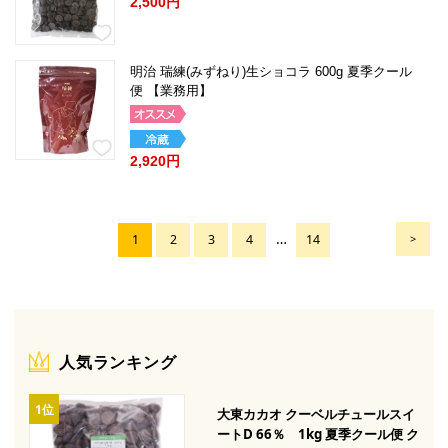
2,500円
明治 瑞練(みずねり)生ショコラ 600g 夏季クール
便 【業務用】
2,920円
…
1
2
3
4
14
>
人気ランキング
大東カカオ クーベルチュールスイ
ートD 66％ 1kg 夏季クール便 ク