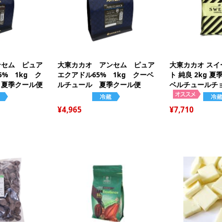
ト
栗
缶
ト
モ
か
ジ
イ
そ
ー
リ
天
品
冷
ブ
寒
パ
ゼ
ー
ンセム ピュア
大東カカオ アンセム ピュア
大東カカオ ス
和
% 1kg ク
エクアドル65% 1kg クーベ
ト 純良 2kg 
ペ
果
わ
 夏季クール便
ルチュール 夏季クール便
ベルチュールチ
ゲ
エ
き
色
あ
4,965
7,710
塩
膨
よ
ス
ダ
ト
だ
食
冷
フ
パ
金
お
ナ
粒
ア
氷
柑
チ
芋
マ
ス