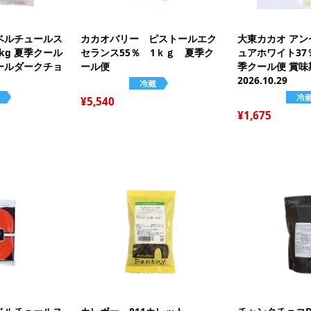
ジ
プ
ー
ベルチュールス
カカオバリー ピストールエク
大東カカオ ア
オ
1kg 夏季クール
セランス55％ 1ｋｇ 夏季ク
ュアホワイト37
グ
ールダークチョ
ール便
季クール便 賞味
ト
2026.10.29
ア
5,540
ケ
糖質
1,675
ギ
ガ
袋
デ
保
調
キ
絞
リ
パ
衛
シ
パ
ピ
お
レ
お
抜