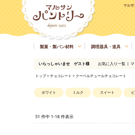
マルサ
製菓・製パン材料
調理器具・道具
お気に入り一覧
マ
いらっしゃいませ ゲスト様
粉類
基本の道具
ラッピング、包材
マルサンパントリーオリジナル食材
季節商品
送料無料商品
実店舗情報
レシピ
糖類
製菓・製パン用の焼き型、器具
業務用サイズ
バター、油脂、乳製品、卵
マルサンパン
トップ
>
チョコレート
> クーベルチュールチョコレート
イースト、酵母、発酵
洋酒
凝固剤
瀬戸内ご当地商品
マルサンパントリーオリジナル
ホワイト
ミルク
スイート
ビ
51 件中 1-18 件表示