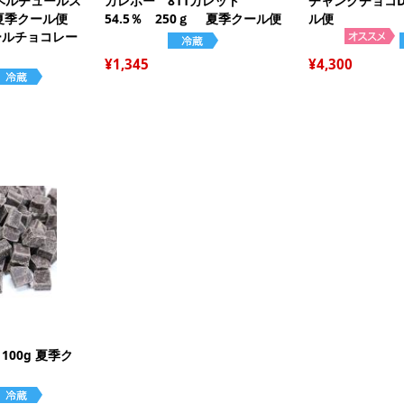
ベルチュールス
カレボー 811カレット
チャンクチョコD 
セ
夏季クール便
54.5％ 250ｇ 夏季クール便
ル便
バ
ア
ルチョコレー
い
マ
1,345
4,300
春
ジ
オ
電
こ
ma
母
父
文
バ
の
ハ
ク
100g 夏季ク