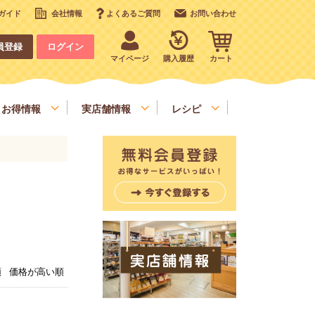
ガイド
会社情報
よくあるご質問
お問い合わせ
員登録
ログイン
マイページ
購入履歴
カート
お得情報
実店舗情報
レシピ
いも、栗、かぼちゃ、野菜類
デコレーション
お手軽食材
順
価格が高い順