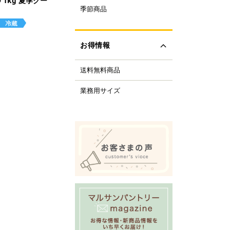
1kg 夏季クー
ルクル型
季節商品
レンタイン
ルミプリン、ゼリー型
ちご
ルサンパントリーオリ
(さくら、ひなまつり)
ナル調理器具
お得情報
レンジデー商品
化製品
どもの日
tfer(マトファー)社
送料無料商品
の日
すべて見る
の日
業務用サイズ
化祭・お祭り
ーベキューにおすすめ
商品
ロウィーン
リスマス
すべて見る