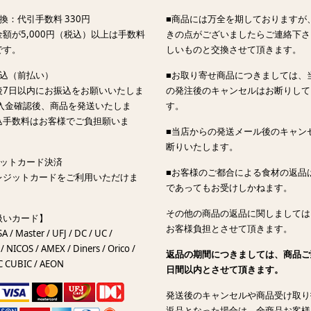
換：代引手数料 330円
■商品には万全を期しておりますが
額が5,000円（税込）以上は手数料
きの点がございましたらご連絡下さ
です。
しいものと交換させて頂きます。
振込（前払い）
■お取り寄せ商品につきましては、
後7日以内にお振込をお願いいたしま
の発注後のキャンセルはお断りして
ご入金確認後、商品を発送いたしま
す。
込手数料はお客様でご負担願いま
■当店からの発送メール後のキャン
断りいたします。
ジットカード決済
■お客様のご都合による食材の返品
レジットカードをご利用いただけま
であってもお受けしかねます。
その他の商品の返品に関しましては
扱いカード】
お客様負担とさせて頂きます。
SA / Master / UFJ / DC / UC /
/ NICOS / AMEX / Diners / Orico /
返品の期間につきましては、商品ご
C CUBIC / AEON
日間以内とさせて頂きます。
発送後のキャンセルや商品受け取り
返品となった場合は、全商品お客様