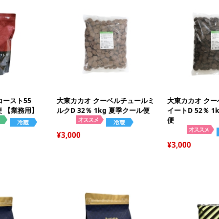
強
強
白
中
コースト55
大東カカオ クーベルチュールミ
大東カカオ ク
茶
薄
便 【業務用】
ルクD 32％ 1kg 夏季クール便
イートD 52％ 1
バ
糖
便
全
マ
シ
チ
ン
ラ
3,000
ら
水
3,000
オ
雑
ル
ク
ク
チ
製
レ
デ
ア
ス
デ
チ
ピ
生
品
玄
コ
ド
卵
チ
ミ
そ
セ
コ
グ
い
ナ
漬