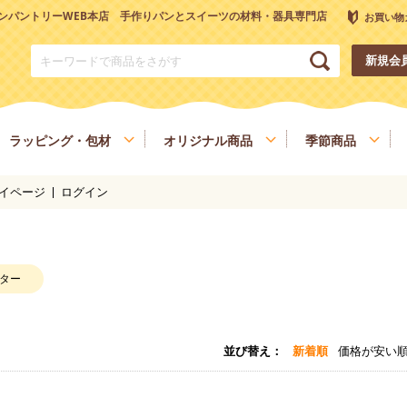
ンパントリーWEB本店 手作りパンとスイーツの材料・器具専門店
お買い物
新規会
ラッピング・包材
オリジナル商品
季節商品
イページ
ログイン
トリーオリジナル調理器具
チョコレート
ナッツ
雑穀、ごま
フルーツ
和菓子材料
色素、香料、添加物
スパイス、調味料
食材
健康を考える方へ
ヴィーガン・ベジタリアン
ター
並び替え
新着順
価格が安い