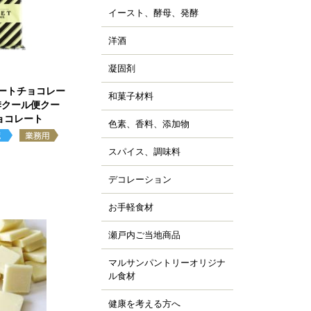
ッピング用チョコレー
すべて見る
詰
イースト、酵母、発酵
、チョコシロップ
すべて見る
ルトパウダー
ぼちゃ
ャム、スプレッド、ソ
ースト
すべて見る
の他の野菜、野菜加工
洋酒
ス
キュール類
然酵母
凍フルーツ、ピューレ
ランデー、ラム
凝固剤
天
すべて見る
すべて見る
ウダー、フレーク、ペ
すべて見る
ラチン
スト
イートチョコレー
和菓子材料
菓子の粉
夏季クール便クー
クチン
汁
らび粉
ョコレート
ル化剤(増粘多糖類)
色素、香料、添加物
ッセンス、香料
すべて見る
な粉、抹茶、お茶
素
すべて見る
んこ、かのこ豆
スパイス、調味料
、ペッパー
張剤（ベーキングパウ
もぎ、桜、葉類
パイス
ー類）
デコレーション
ッピング、飾り
し
品添加物
凍白玉、ぎゅうひ
ードペン、チョコペン
お手軽食材
ン用
すべて見る
すべて見る
箔、金粉
すべて見る
菓子用
パージュ
瀬戸内ご当地商品
ジャム
イシング
カフェ
マルサンパントリーオリジナ
橘
ョコプレート
ル食材
、栗、麦
すべて見る
ジパン
健康を考える方へ
すべて見る
ーパーフード
すべて見る