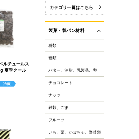
カテゴリ一覧はこちら
製菓・製パン材料
粉類
力粉
力粉を銘柄から選ぶ
糖類
い砂糖
力粉
ーベルチュールス
色い砂糖
力粉
kg 夏季クール
バター、油脂、乳製品、卵
ター
類加工品
粒粉
ーガリン、ショートニ
ロップ、みつ
チョコレート
ョコレートブランドか
グ
イ麦粉
選ぶ
飴、はちみつ、メープ
イル
穀粉
ナッツ
ルミ
ーベルチュールチョコ
ーズ
菓・製パン用米粉
ート
コレーション用砂糖
ーモンド
雑穀、ごま
キムミルク
ンプン
ョコチップ、カカオ製
スタチオ
すべて見る
クリーム、乳製品
、フレーバーチョコ
米粉
コナッツ
フルーツ
ライフルーツ
ョコペン
ックス粉
の他ナッツ
ミドライフルーツ
コア
ルテン
いも、栗、かぼちゃ、野菜類
も
すべて見る
ッツ加工品
け込みフルーツ