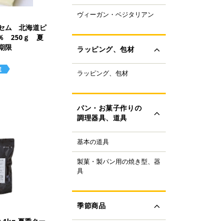
ャパニーズスーパーフ
ヴィーガン・ベジタリアン
ラントベースフード
ド
ンセム 北海道ピ
ーガニック
すべて見る
％ 250ｇ 夏
ルテンフリー
期限
ラッピング、包材
ランスファットフリー
ルミフリー
ラッピング、包材
ーキ箱
OFF
フトボックス
すべて見る
ラス・ビン
パン・お菓子作りの
類
調理器具、道具
ザート容器
存用品
基本の道具
理器具
ャンドル、ろうそく
り袋・口金
ボン、タイ、タグ
製菓・製パン用の焼き型、器
ンの焼き型
生用品
具
ール
ンの器具
すべて見る
ック、プレート
菓子の焼き型
ースペーパー、包装紙
菓子の器具
季節商品
き型
すべて見る