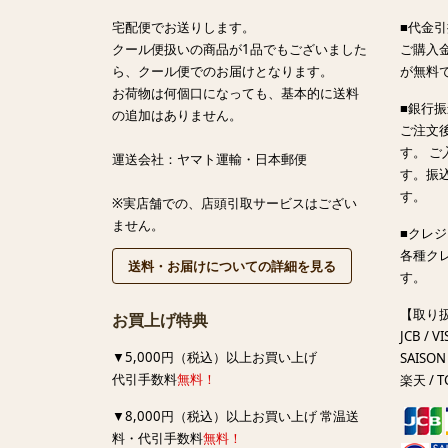
宅配便でお送りします。
■代金引
クール便扱いの商品が1品でもございました
ご購入金
ら、クール便でのお届けとなります。
が無料
お荷物は何個口になっても、基本的に送料
■銀行
の追加はありません。
ご注文
す。 
運送会社：ヤマト運輸・日本郵便
す。振
す。
※実店舗での、店頭引取サービスはござい
ません。
■クレ
各種ク
送料・お届けについての詳細を見る
す。
【取り
お買上げ特典
JCB / VI
▼5,000円（税込）以上お買い上げ
SAISON 
代引手数料
無料！
楽天 / T
▼8,000円（税込）以上お買い上げ 常温送
料・代引手数料
無料！