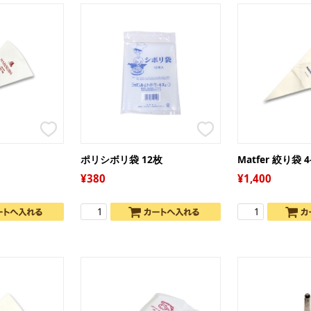
ト
栗
缶
ト
モ
か
ジ
イ
そ
ー
リ
天
品
冷
ブ
寒
パ
ゼ
ー
和
ペ
果
わ
ゲ
エ
き
色
あ
塩
ポリシボリ袋 12枚
Matfer 絞り袋 4
膨
よ
ス
ダ
380
1,400
ト
だ
食
冷
フ
パ
金
お
ナ
粒
ア
氷
柑
チ
芋
マ
ス