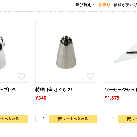
並び替え
新着順
価格が安い
強
強
白
中
茶
薄
バ
糖
全
マ
シ
チ
ン
ラ
ら
水
リップ口金
特殊口金 さくら 2F
ソーセージセット 
オ
雑
ル
ク
ク
340
1,875
チ
製
レ
デ
ア
ス
デ
チ
ピ
生
品
玄
コ
ド
卵
チ
ミ
そ
セ
コ
グ
い
ナ
漬