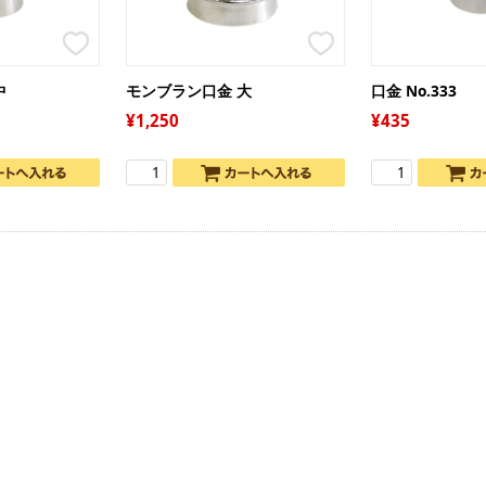
セ
バ
ア
い
マ
春
ジ
中
モンブラン口金 大
口金 No.333
オ
電
1,250
435
こ
ma
母
父
文
バ
の
ハ
ク