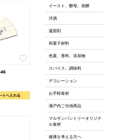
ッピング用チョコレー
すべて見る
詰
イースト、酵母、発酵
、チョコシロップ
すべて見る
ルトパウダー
ぼちゃ
ャム、スプレッド、ソ
ースト
すべて見る
の他の野菜、野菜加工
洋酒
ス
キュール類
然酵母
凍フルーツ、ピューレ
ランデー、ラム
凝固剤
天
すべて見る
すべて見る
ウダー、フレーク、ペ
すべて見る
ラチン
スト
和菓子材料
菓子の粉
クチン
汁
らび粉
ル化剤(増粘多糖類)
色素、香料、添加物
ッセンス、香料
すべて見る
な粉、抹茶、お茶
素
すべて見る
んこ、かのこ豆
スパイス、調味料
、ペッパー
-46
張剤（ベーキングパウ
もぎ、桜、葉類
パイス
ー類）
デコレーション
ッピング、飾り
し
品添加物
凍白玉、ぎゅうひ
ードペン、チョコペン
お手軽食材
ン用
すべて見る
すべて見る
箔、金粉
すべて見る
菓子用
パージュ
瀬戸内ご当地商品
ジャム
イシング
カフェ
マルサンパントリーオリジナ
橘
ョコプレート
ル食材
、栗、麦
すべて見る
ジパン
健康を考える方へ
すべて見る
ーパーフード
すべて見る