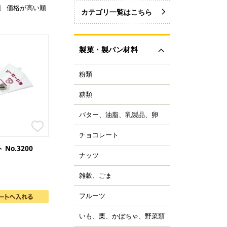
順
価格が高い順
カテゴリ一覧はこちら
製菓・製パン材料
粉類
力粉
力粉を銘柄から選ぶ
糖類
い砂糖
力粉
色い砂糖
力粉
バター、油脂、乳製品、卵
ター
類加工品
粒粉
ーガリン、ショートニ
ロップ、みつ
チョコレート
ョコレートブランドか
グ
イ麦粉
選ぶ
飴、はちみつ、メープ
No.3200
イル
穀粉
ナッツ
ルミ
ーベルチュールチョコ
ーズ
菓・製パン用米粉
ート
コレーション用砂糖
ーモンド
雑穀、ごま
キムミルク
ンプン
ョコチップ、カカオ製
スタチオ
すべて見る
クリーム、乳製品
、フレーバーチョコ
米粉
コナッツ
フルーツ
ライフルーツ
ョコペン
ックス粉
の他ナッツ
ミドライフルーツ
コア
ルテン
いも、栗、かぼちゃ、野菜類
も
すべて見る
ッツ加工品
け込みフルーツ