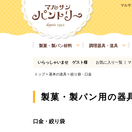
マルサ
製菓・製パン材料
調理器具・道具
お気に入り一覧
マ
いらっしゃいませ ゲスト様
粉類
基本の道具
ラッピング、包材
マルサンパントリーオリジナル食材
季節商品
送料無料商品
実店舗情報
レシピ
糖類
製菓・製パン用の焼き型、器具
業務用サイズ
バター、油脂、乳製品、卵
マルサンパン
トップ
>
基本の道具
> 絞り袋・口金
イースト、酵母、発酵
洋酒
凝固剤
瀬戸内ご当地商品
マルサンパントリーオリジナル
製菓・製パン用の器
口金・絞り袋