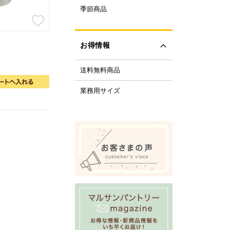
ルクル型
季節商品
レンタイン
ルミプリン、ゼリー型
ちご
ルサンパントリーオリ
(さくら、ひなまつり)
ナル調理器具
お得情報
レンジデー商品
化製品
どもの日
tfer(マトファー)社
送料無料商品
の日
すべて見る
の日
業務用サイズ
化祭・お祭り
ーベキューにおすすめ
商品
ロウィーン
リスマス
すべて見る