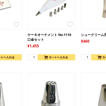
ジ
プ
ー
オ
グ
ト
ア
ケーキオーナメント No.1110
シュークリーム
ケ
糖質
口金セット
460
ギ
1,455
ガ
袋
デ
保
調
キ
絞
リ
パ
衛
シ
パ
ピ
お
レ
お
抜