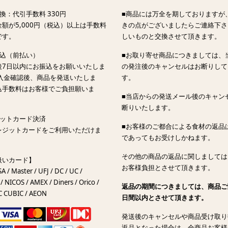
換：代引手数料 330円
■商品には万全を期しておりますが
額が5,000円（税込）以上は手数料
きの点がございましたらご連絡下さ
です。
しいものと交換させて頂きます。
振込（前払い）
■お取り寄せ商品につきましては、
後7日以内にお振込をお願いいたしま
の発注後のキャンセルはお断りして
ご入金確認後、商品を発送いたしま
す。
込手数料はお客様でご負担願いま
■当店からの発送メール後のキャン
断りいたします。
ジットカード決済
■お客様のご都合による食材の返品
レジットカードをご利用いただけま
であってもお受けしかねます。
その他の商品の返品に関しましては
扱いカード】
お客様負担とさせて頂きます。
SA / Master / UFJ / DC / UC /
/ NICOS / AMEX / Diners / Orico /
返品の期間につきましては、商品ご
C CUBIC / AEON
日間以内とさせて頂きます。
発送後のキャンセルや商品受け取り
返品となった場合は、全商品お客様