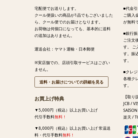
宅配便でお送りします。
■代金引
クール便扱いの商品が1品でもございました
ご購入金
ら、クール便でのお届けとなります。
が無料
お荷物は何個口になっても、基本的に送料
■銀行
の追加はありません。
ご注文
す。 
運送会社：ヤマト運輸・日本郵便
す。振
す。
※実店舗での、店頭引取サービスはござい
ません。
■クレ
各種ク
送料・お届けについての詳細を見る
す。
【取り
お買上げ特典
JCB / VI
▼5,000円（税込）以上お買い上げ
SAISON 
代引手数料
無料！
楽天 / T
▼8,000円（税込）以上お買い上げ 常温送
料・代引手数料
無料！