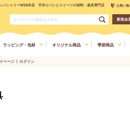
ンパントリーWEB本店 手作りパンとスイーツの材料・器具専門店
お買い物
新規会
ラッピング・包材
オリジナル商品
季節商品
イページ
ログイン
トリーオリジナル調理器具
チョコレート
ナッツ
雑穀、ごま
フルーツ
和菓子材料
色素、香料、添加物
スパイス、調味料
食材
健康を考える方へ
ヴィーガン・ベジタリアン
具