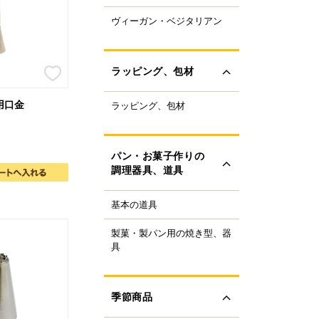
ャパニーズスーパーフ
ヴィーガン・ベジタリアン
ラントベースフード
ド
ーガニック
すべて見る
ルテンフリー
ラッピング、包材
ランスファットフリー
ルミフリー
用口金
ラッピング、包材
ーキ箱
OFF
フトボックス
すべて見る
ラス・ビン
パン・お菓子作りの
類
調理器具、道具
ザート容器
存用品
基本の道具
理器具
ャンドル、ろうそく
り袋・口金
ボン、タイ、タグ
製菓・製パン用の焼き型、器
ンの焼き型
生用品
具
ール
ンの器具
すべて見る
ック、プレート
菓子の焼き型
ースペーパー、包装紙
菓子の器具
季節商品
き型
すべて見る