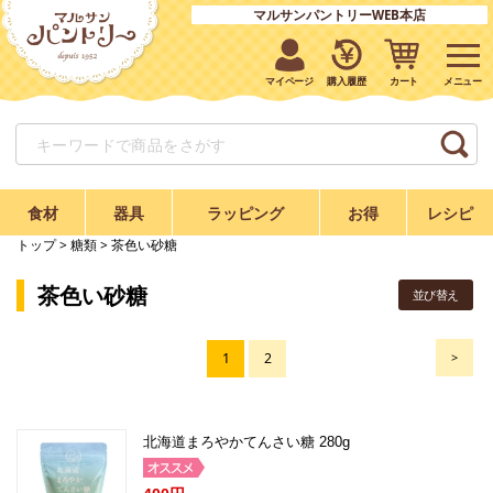
マルサンパントリーWEB本店
マイページ
購入履歴
カート
食材
器具
ラッピング
お得
レシピ
トップ
>
糖類
> 茶色い砂糖
茶色い砂糖
並び替え
1
2
>
北海道まろやかてんさい糖 280g