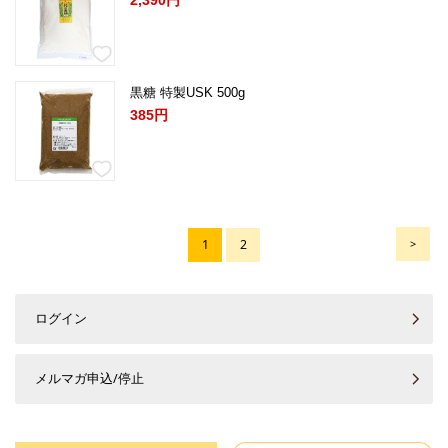
黒糖 特製USK 500g
385円
1
2
>
ログイン
メルマガ申込/停止