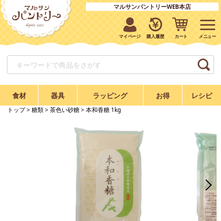
マルサンパントリーWEB本店
マイページ
購入履歴
カート
食材
器具
ラッピング
お得
レシピ
トップ
>
糖類
>
茶色い砂糖
> 本和香糖 1kg