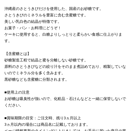
沖縄産のさとうきびだけを使用した、国産のお砂糖です。
さとうきびのミネラルを豊富に含む含蜜糖です。
美しい乳白色の結晶が特徴です。
お菓子・パン・お料理にどうぞ！
ケーキに使用すると、白糖よりしっとりと柔らかい食感に仕上がりま
す。
【含蜜糖とは】
砂糖製造工程で結晶と蜜を分離しない砂糖です。
原料のさとうきびなどの絞り汁をそのまま煮詰めており、精製していな
いのでミネラル分を多く含みます。
黒砂糖なども含蜜糖に分類されます。
■使用上の注意
お砂糖は吸臭性が強いので、化粧品・石けんなどと一緒に保管しないで
ください。
■賞味期限の目安：ご注文時、残り3ヵ月以上
3ヵ月以内の場合には商品名に記載しております。
ページ情報更新のタイミングによりましては、お手元に届いた商品の賞