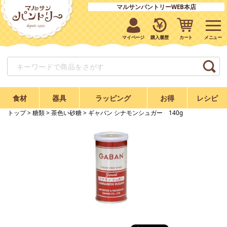
マルサンパントリーWEB本店
マイページ
購入履歴
カート
食材
器具
ラッピング
お得
レシピ
トップ
>
糖類
>
茶色い砂糖
> ギャバン シナモンシュガー 140g