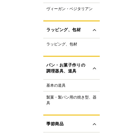
ャパニーズスーパーフ
ヴィーガン・ベジタリアン
ラントベースフード
ド
ーガニック
すべて見る
ルテンフリー
ラッピング、包材
ランスファットフリー
ルミフリー
ラッピング、包材
ーキ箱
OFF
フトボックス
すべて見る
ラス・ビン
パン・お菓子作りの
類
調理器具、道具
ザート容器
存用品
基本の道具
理器具
ャンドル、ろうそく
り袋・口金
ボン、タイ、タグ
製菓・製パン用の焼き型、器
ンの焼き型
生用品
具
ール
ンの器具
すべて見る
ック、プレート
菓子の焼き型
ースペーパー、包装紙
菓子の器具
季節商品
き型
すべて見る