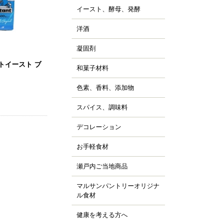
ッピング用チョコレー
すべて見る
詰
イースト、酵母、発酵
、チョコシロップ
すべて見る
ルトパウダー
ぼちゃ
ャム、スプレッド、ソ
ースト
すべて見る
の他の野菜、野菜加工
洋酒
ス
キュール類
然酵母
凍フルーツ、ピューレ
ランデー、ラム
凝固剤
天
すべて見る
すべて見る
ウダー、フレーク、ペ
すべて見る
ラチン
スト
トイースト ブ
和菓子材料
菓子の粉
クチン
汁
らび粉
ル化剤(増粘多糖類)
色素、香料、添加物
ッセンス、香料
すべて見る
な粉、抹茶、お茶
素
すべて見る
んこ、かのこ豆
スパイス、調味料
、ペッパー
張剤（ベーキングパウ
もぎ、桜、葉類
パイス
ー類）
デコレーション
ッピング、飾り
し
品添加物
凍白玉、ぎゅうひ
ードペン、チョコペン
お手軽食材
ン用
すべて見る
すべて見る
箔、金粉
すべて見る
菓子用
パージュ
瀬戸内ご当地商品
ジャム
イシング
カフェ
マルサンパントリーオリジナ
橘
ョコプレート
ル食材
、栗、麦
すべて見る
ジパン
健康を考える方へ
すべて見る
ーパーフード
すべて見る