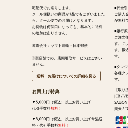
宅配便でお送りします。
■代金引
クール便扱いの商品が1品でもございました
ご購入金
ら、クール便でのお届けとなります。
が無料
お荷物は何個口になっても、基本的に送料
■銀行
の追加はありません。
ご注文
す。 
運送会社：ヤマト運輸・日本郵便
す。振
す。
※実店舗での、店頭引取サービスはござい
ません。
■クレ
各種ク
送料・お届けについての詳細を見る
す。
【取り
お買上げ特典
JCB / VI
▼5,000円（税込）以上お買い上げ
SAISON 
代引手数料
無料！
楽天 / T
▼8,000円（税込）以上お買い上げ 常温送
料・代引手数料
無料！