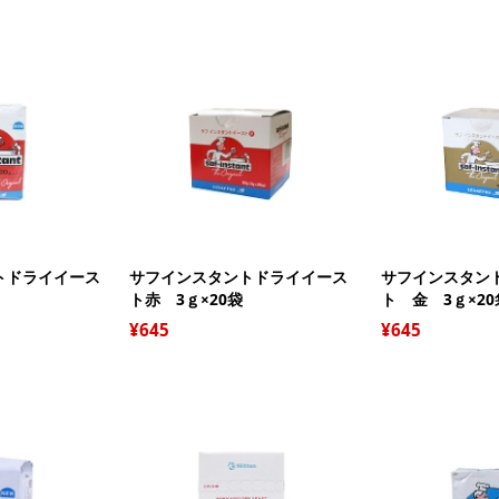
強
強
白
中
茶
薄
バ
糖
トドライイース
サフインスタントドライイース
サフインスタン
全
マ
シ
ト赤 3ｇ×20袋
ト 金 3ｇ×2
チ
ン
ラ
ら
水
645
645
オ
雑
ル
ク
ク
チ
製
レ
デ
ア
ス
デ
チ
ピ
生
品
玄
コ
ド
卵
チ
ミ
そ
セ
コ
グ
い
ナ
漬