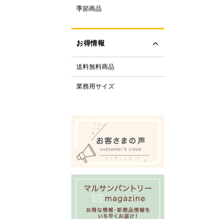
ルクル型
季節商品
レンタイン
ルミプリン、ゼリー型
ちご
ルサンパントリーオリ
(さくら、ひなまつり)
ナル調理器具
お得情報
レンジデー商品
化製品
どもの日
tfer(マトファー)社
送料無料商品
の日
すべて見る
の日
業務用サイズ
化祭・お祭り
ーベキューにおすすめ
商品
ロウィーン
リスマス
すべて見る