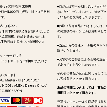
換：代引手数料 330円
■商品には万全を期しておりますが
額が5,000円（税込）以上は手数料
きの点がございましたらご連絡下さ
です。
しいものと交換させて頂きます。
振込（前払い）
■お取り寄せ商品につきましては、
後7日以内にお振込をお願いいたしま
の発注後のキャンセルはお断りして
ご入金確認後、商品を発送いたしま
す。
込手数料はお客様でご負担願いま
■当店からの発送メール後のキャン
断りいたします。
ジットカード決済
■お客様のご都合による食材の返品
レジットカードをご利用いただけま
であってもお受けしかねます。
その他の商品の返品に関しましては
扱いカード】
お客様負担とさせて頂きます。
SA / Master / UFJ / DC / UC /
/ NICOS / AMEX / Diners / Orico /
返品の期間につきましては、商品ご
C CUBIC / AEON
日間以内とさせて頂きます。
発送後のキャンセルや商品受け取り
返品となった場合は、全商品お客様