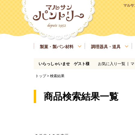
マルサ
製菓・製パン材料
調理器具・道具
お気に入り一覧
マ
いらっしゃいませ ゲスト様
粉類
基本の道具
ラッピング、包材
マルサンパントリーオリジナル食材
季節商品
送料無料商品
実店舗情報
レシピ
糖類
製菓・製パン用の焼き型、器具
業務用サイズ
バター、油脂、乳製品、卵
マルサンパン
トップ
> 検索結果
イースト、酵母、発酵
洋酒
凝固剤
瀬戸内ご当地商品
マルサンパントリーオリジナル
商品検索結果一覧