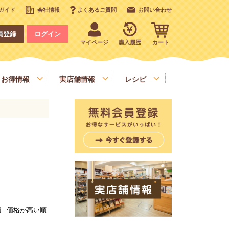
ガイド
会社情報
よくあるご質問
お問い合わせ
員登録
ログイン
マイページ
購入履歴
カート
お得情報
実店舗情報
レシピ
いも、栗、かぼちゃ、野菜類
デコレーション
お手軽食材
順
価格が高い順