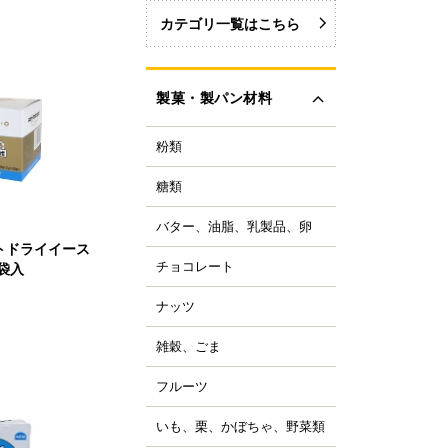
カテゴリ一覧はこちら
製菓・製パン材料
粉類
力粉
力粉を銘柄から選ぶ
糖類
い砂糖
力粉
色い砂糖
力粉
バター、油脂、乳製品、卵
ター
類加工品
トドライイース
粒粉
ーガリン、ショートニ
ロップ、みつ
チョコレート
0袋入
ョコレートブランドか
グ
イ麦粉
選ぶ
飴、はちみつ、メープ
イル
穀粉
ナッツ
ルミ
ーベルチュールチョコ
ーズ
菓・製パン用米粉
ート
コレーション用砂糖
ーモンド
雑穀、ごま
キムミルク
ンプン
ョコチップ、カカオ製
スタチオ
すべて見る
クリーム、乳製品
、フレーバーチョコ
米粉
コナッツ
フルーツ
ライフルーツ
ョコペン
ックス粉
の他ナッツ
ミドライフルーツ
コア
ルテン
いも、栗、かぼちゃ、野菜類
も
すべて見る
ッツ加工品
け込みフルーツ