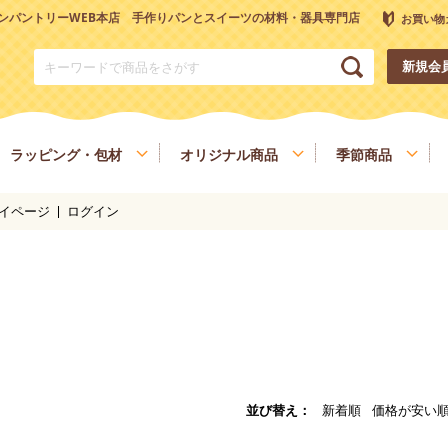
ンパントリーWEB本店 手作りパンとスイーツの材料・器具専門店
お買い物
新規会
ラッピング・包材
オリジナル商品
季節商品
イページ
ログイン
トリーオリジナル調理器具
チョコレート
ナッツ
雑穀、ごま
フルーツ
和菓子材料
色素、香料、添加物
スパイス、調味料
食材
健康を考える方へ
ヴィーガン・ベジタリアン
並び替え
新着順
価格が安い