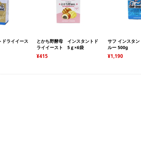
ト
栗
缶
ト
モ
か
ジ
イ
そ
ー
リ
天
品
冷
ブ
寒
パ
ゼ
ー
トドライイース
とかち野酵母 インスタントド
サフ インスタン
和
ライイースト 5ｇ×6袋
ルー 500g
ペ
果
わ
ゲ
415
1,190
エ
き
色
あ
塩
膨
よ
ス
ダ
ト
だ
食
冷
フ
パ
金
お
ナ
粒
ア
氷
柑
チ
芋
マ
ス