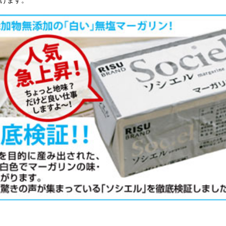
強
強
白
中
茶
薄
バ
糖
全
マ
シ
チ
ン
ラ
ら
水
オ
雑
ル
ク
ク
チ
製
レ
デ
ア
ス
デ
チ
ピ
生
品
玄
コ
ド
卵
チ
ミ
そ
セ
コ
グ
い
ナ
漬