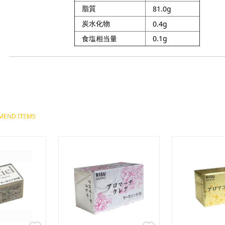
セ
脂質
81.0g
バ
ア
炭水化物
い
0.4g
マ
春
食塩相当量
0.1g
ジ
オ
電
こ
ma
母
父
文
バ
の
ハ
ク