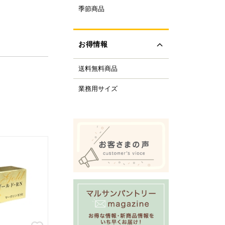
ルクル型
季節商品
レンタイン
ルミプリン、ゼリー型
ちご
ルサンパントリーオリ
(さくら、ひなまつり)
ナル調理器具
お得情報
レンジデー商品
化製品
どもの日
tfer(マトファー)社
送料無料商品
の日
すべて見る
の日
業務用サイズ
化祭・お祭り
ーベキューにおすすめ
商品
ロウィーン
リスマス
すべて見る