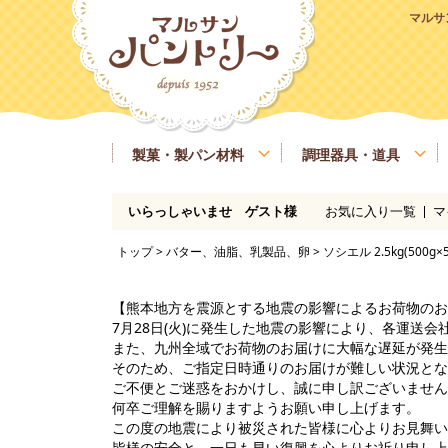
マルサ
製菓・製パン材料
調理器具・道具
お気に入り一覧
マ
いらっしゃいませ ゲスト様
粉類
基本の道具
ラッピング、包材
マルサンパントリーオリジナル食材
季節商品
送料無料商品
実店舗情報
レシピ
糖類
製菓・製パン用の焼き型、器具
業務用サイズ
バター、油脂、乳製品、卵
マルサンパン
トップ
>
バター、油脂、乳製品、卵
> ソシエル 2.5kg(500g
イースト、酵母、発酵
洋酒
凝固剤
瀬戸内ご当地商品
マルサンパントリーオリジナル
【熊本地方を震源とする地震の影響によるお荷物のお
7月28日(火)に発生した地震の影響により、各運送
また、九州全域でお荷物のお届けに大幅な遅延が発生
そのため、ご指定日時通りのお届けが難しい状況とな
ご不便とご迷惑をおかけし、誠に申し訳ございません
何卒ご理解を賜りますようお願い申し上げます。
この度の地震により被災された皆様に心よりお見舞い
皆様の安全と、一日も早い復興を心よりお祈り申し上