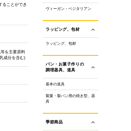
することができ
ャパニーズスーパーフ
ヴィーガン・ベジタリアン
ラントベースフード
ド
ーガニック
すべて見る
ルテンフリー
ラッピング、包材
ランスファットフリー
ルミフリー
ラッピング、包材
ーキ箱
OFF
乳等を主要原料
フトボックス
すべて見る
乳成分を含む)
ラス・ビン
パン・お菓子作りの
類
調理器具、道具
ザート容器
存用品
基本の道具
理器具
ャンドル、ろうそく
り袋・口金
ボン、タイ、タグ
製菓・製パン用の焼き型、器
ンの焼き型
生用品
具
ール
ンの器具
すべて見る
ック、プレート
菓子の焼き型
ースペーパー、包装紙
菓子の器具
季節商品
き型
すべて見る