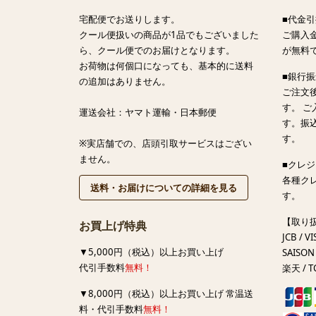
宅配便でお送りします。
■代金引
クール便扱いの商品が1品でもございました
ご購入金
ら、クール便でのお届けとなります。
が無料
お荷物は何個口になっても、基本的に送料
■銀行
の追加はありません。
ご注文
す。 
運送会社：ヤマト運輸・日本郵便
す。振
す。
※実店舗での、店頭引取サービスはござい
ません。
■クレ
各種ク
送料・お届けについての詳細を見る
す。
【取り
お買上げ特典
JCB / VI
▼5,000円（税込）以上お買い上げ
SAISON 
代引手数料
無料！
楽天 / T
▼8,000円（税込）以上お買い上げ 常温送
料・代引手数料
無料！