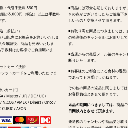
換：代引手数料 330円
■商品には万全を期しておりますが
額が5,000円（税込）以上は手数料
きの点がございましたらご連絡下さ
です。
しいものと交換させて頂きます。
振込（前払い）
■お取り寄せ商品につきましては、
後7日以内にお振込をお願いいたしま
の発注後のキャンセルはお断りして
ご入金確認後、商品を発送いたしま
す。
込手数料はお客様でご負担願いま
■当店からの発送メール後のキャン
断りいたします。
ジットカード決済
■お客様のご都合による食材の返品
レジットカードをご利用いただけま
であってもお受けしかねます。
その他の商品の返品に関しましては
扱いカード】
お客様負担とさせて頂きます。
SA / Master / UFJ / DC / UC /
/ NICOS / AMEX / Diners / Orico /
返品の期間につきましては、商品ご
C CUBIC / AEON
日間以内とさせて頂きます。
発送後のキャンセルや商品受け取り
返品となった場合は、全商品お客様