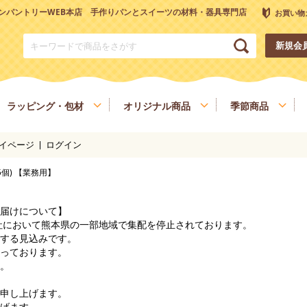
ンパントリーWEB本店 手作りパンとスイーツの材料・器具専門店
お買い物
新規会
ラッピング・包材
オリジナル商品
季節商品
イページ
ログイン
トリーオリジナル調理器具
チョコレート
ナッツ
雑穀、ごま
フルーツ
×5個) 【業務用】
和菓子材料
色素、香料、添加物
スパイス、調味料
食材
健康を考える方へ
ヴィーガン・ベジタリアン
届けについて】
会社において熊本県の一部地域で集配を停止されております。
する見込みです。
っております。
。
申し上げます。
げます。