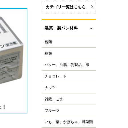
カテゴリ一覧はこちら
製菓・製パン材料
粉類
力粉
力粉を銘柄から選ぶ
糖類
い砂糖
力粉
色い砂糖
力粉
バター、油脂、乳製品、卵
ター
類加工品
粒粉
ーガリン、ショートニ
ロップ、みつ
チョコレート
ョコレートブランドか
グ
イ麦粉
選ぶ
飴、はちみつ、メープ
イル
穀粉
ナッツ
ルミ
ーベルチュールチョコ
ーズ
菓・製パン用米粉
ート
コレーション用砂糖
ーモンド
雑穀、ごま
キムミルク
ンプン
ョコチップ、カカオ製
スタチオ
すべて見る
クリーム、乳製品
、フレーバーチョコ
米粉
コナッツ
フルーツ
ライフルーツ
ョコペン
ックス粉
の他ナッツ
ミドライフルーツ
コア
ルテン
いも、栗、かぼちゃ、野菜類
も
すべて見る
ッツ加工品
け込みフルーツ