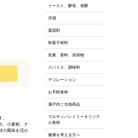
ッピング用チョコレー
すべて見る
詰
イースト、酵母、発酵
、チョコシロップ
すべて見る
ルトパウダー
ぼちゃ
ャム、スプレッド、ソ
ースト
すべて見る
の他の野菜、野菜加工
洋酒
ス
キュール類
然酵母
凍フルーツ、ピューレ
ランデー、ラム
凝固剤
天
すべて見る
すべて見る
ウダー、フレーク、ペ
すべて見る
ラチン
スト
和菓子材料
菓子の粉
クチン
汁
らび粉
ル化剤(増粘多糖類)
色素、香料、添加物
ッセンス、香料
すべて見る
な粉、抹茶、お茶
素
すべて見る
んこ、かのこ豆
スパイス、調味料
、ペッパー
張剤（ベーキングパウ
もぎ、桜、葉類
パイス
ー類）
デコレーション
ッピング、飾り
し
品添加物
凍白玉、ぎゅうひ
ードペン、チョコペン
お手軽食材
ン用
すべて見る
すべて見る
箔、金粉
すべて見る
菓子用
パージュ
瀬戸内ご当地商品
ジャム
イシング
カフェ
マルサンパントリーオリジナ
す。
橘
ョコプレート
ル食材
め、小麦粉、ナ
、栗、麦
すべて見る
ジパン
材の風味を活か
健康を考える方へ
すべて見る
ーパーフード
すべて見る