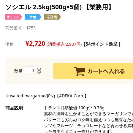
ト
栗
缶
ソシエル 2.5kg(500g×5個) 【業務用】
ト
モ
か
ジ
イ
そ
ー
リ
天
品
冷
ブ
商品番号 1753
寒
パ
ゼ
ー
2,720
和
[54ポイント進呈 ]
価格
(消費税込:2,937円)
ペ
果
わ
ゲ
エ
き
色
あ
塩
膨
数量
よ
ス
ダ
ト
だ
食
冷
フ
パ
金
Unsalted margarine(JPN)【ADEKA Corp.】
お
ナ
粒
トランス脂肪酸値:100g中 0.76g
ア
氷
素材の風味を生かすことができるマーガリンで
柑
チ
バターにも劣らぬコク味を備えつつも無香なた
芋
マ
ッツやフルーツ、チョコレートなど合わせる素
ス
した自由なメニュー作りができます。