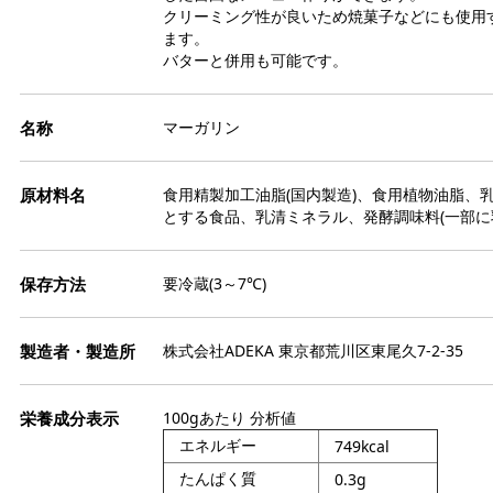
クリーミング性が良いため焼菓子などにも使用
ジ
プ
ます。
ー
バターと併用も可能です。
オ
グ
ト
マーガリン
ア
ケ
糖質
食用精製加工油脂(国内製造)、食用植物油脂、
ギ
とする食品、乳清ミネラル、発酵調味料(一部に
ガ
袋
デ
要冷蔵(3～7℃)
保
調
キ
絞
株式会社ADEKA 東京都荒川区東尾久7-2-35
リ
パ
衛
シ
パ
ピ
100gあたり 分析値
お
レ
エネルギー
749kcal
お
抜
たんぱく質
0.3g