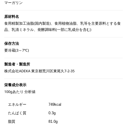
マーガリン
食用精製加工油脂(国内製造)、食用植物油脂、乳等を主要原料とする食
品、乳清ミネラル、発酵調味料(一部に乳成分を含む)
要冷蔵(3～7℃)
株式会社ADEKA 東京都荒川区東尾久7-2-35
100gあたり 分析値
エネルギー
749kcal
たんぱく質
0.3g
脂質
81.0g