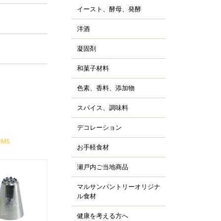
ッピング用チョコレー
すべて見る
詰
イースト、酵母、発酵
、チョコシロップ
すべて見る
ルトパウダー
ぼちゃ
ャム、スプレッド、ソ
ースト
すべて見る
の他の野菜、野菜加工
洋酒
ス
キュール類
然酵母
凍フルーツ、ピューレ
ランデー、ラム
凝固剤
天
すべて見る
すべて見る
ウダー、フレーク、ペ
すべて見る
ラチン
スト
和菓子材料
菓子の粉
クチン
汁
らび粉
ル化剤(増粘多糖類)
色素、香料、添加物
ッセンス、香料
すべて見る
な粉、抹茶、お茶
素
すべて見る
んこ、かのこ豆
スパイス、調味料
、ペッパー
張剤（ベーキングパウ
もぎ、桜、葉類
パイス
ー類）
デコレーション
ッピング、飾り
し
品添加物
凍白玉、ぎゅうひ
EMS
ードペン、チョコペン
お手軽食材
ン用
すべて見る
すべて見る
箔、金粉
すべて見る
菓子用
パージュ
瀬戸内ご当地商品
ジャム
イシング
カフェ
マルサンパントリーオリジナ
橘
ョコプレート
ル食材
、栗、麦
すべて見る
ジパン
健康を考える方へ
すべて見る
ーパーフード
すべて見る