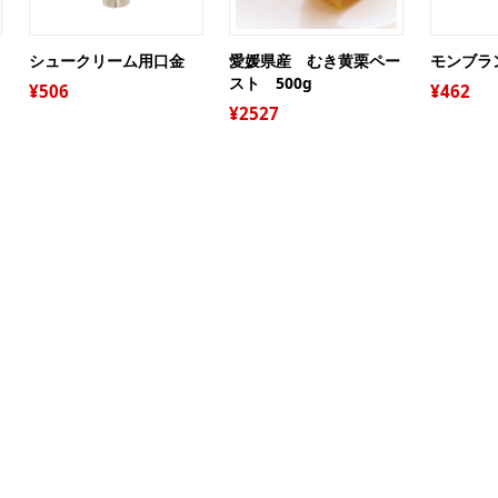
ジ
プ
ー
シュークリーム用口金
愛媛県産 むき黄栗ペー
モンブラ
オ
スト 500g
506
462
グ
2527
ト
ア
ケ
糖質
ギ
ガ
袋
デ
保
調
キ
絞
リ
パ
衛
シ
パ
ピ
お
レ
お
抜