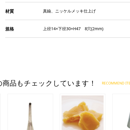
ト
栗
缶
ト
モ
か
真鍮、ニッケルメッキ仕上げ
ジ
イ
そ
ー
リ
天
品
冷
ブ
上径14×下径30×H47 8穴(2mm)
寒
パ
ゼ
ー
和
ペ
果
わ
ゲ
エ
き
色
あ
塩
膨
よ
ス
ダ
ト
だ
食
の商品もチェックしています！
冷
RECOMMEND IT
フ
パ
金
お
ナ
粒
ア
氷
柑
チ
芋
マ
ス