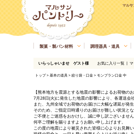
マルサ
製菓・製パン材料
調理器具・道具
お気に入り一覧
マ
いらっしゃいませ ゲスト様
粉類
基本の道具
ラッピング、包材
マルサンパントリーオリジナル食材
季節商品
送料無料商品
実店舗情報
レシピ
糖類
製菓・製パン用の焼き型、器具
業務用サイズ
バター、油脂、乳製品、卵
マルサンパン
トップ
>
基本の道具
>
絞り袋・口金
> モンブラン口金 中
イースト、酵母、発酵
洋酒
凝固剤
瀬戸内ご当地商品
マルサンパントリーオリジナル
【熊本地方を震源とする地震の影響によるお荷物のお
7月28日(火)に発生した地震の影響により、各運送
また、九州全域でお荷物のお届けに大幅な遅延が発生
そのため、ご指定日時通りのお届けが難しい状況とな
ご不便とご迷惑をおかけし、誠に申し訳ございません
何卒ご理解を賜りますようお願い申し上げます。
この度の地震により被災された皆様に心よりお見舞い
皆様の安全と、一日も早い復興を心よりお祈り申し上