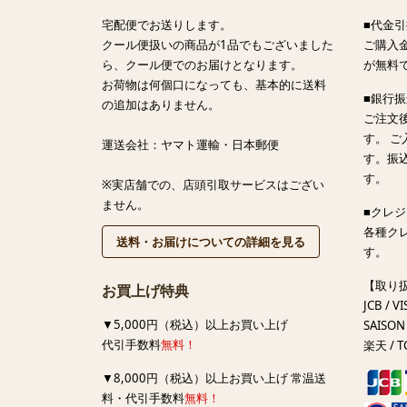
宅配便でお送りします。
■代金引
クール便扱いの商品が1品でもございました
ご購入金
ら、クール便でのお届けとなります。
が無料
お荷物は何個口になっても、基本的に送料
■銀行
の追加はありません。
ご注文
す。 
運送会社：ヤマト運輸・日本郵便
す。振
す。
※実店舗での、店頭引取サービスはござい
ません。
■クレ
各種ク
送料・お届けについての詳細を見る
す。
【取り
お買上げ特典
JCB / VI
▼5,000円（税込）以上お買い上げ
SAISON 
代引手数料
無料！
楽天 / T
▼8,000円（税込）以上お買い上げ 常温送
料・代引手数料
無料！