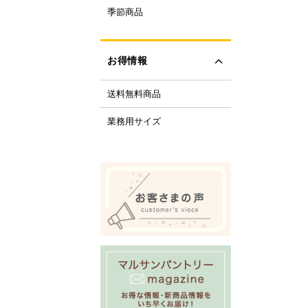
ルクル型
季節商品
レンタイン
ルミプリン、ゼリー型
ちご
ルサンパントリーオリ
(さくら、ひなまつり)
ナル調理器具
お得情報
レンジデー商品
化製品
どもの日
tfer(マトファー)社
送料無料商品
の日
すべて見る
の日
業務用サイズ
化祭・お祭り
ーベキューにおすすめ
商品
ロウィーン
リスマス
すべて見る