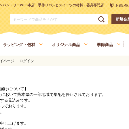
ンパントリーWEB本店 手作りパンとスイーツの材料・器具専門店
お買い物
新規会
ラッピング・包材
オリジナル商品
季節商品
イページ
ログイン
トリーオリジナル調理器具
チョコレート
ナッツ
雑穀、ごま
フルーツ
和菓子材料
色素、香料、添加物
スパイス、調味料
食材
健康を考える方へ
ヴィーガン・ベジタリアン
届けについて】
会社において熊本県の一部地域で集配を停止されております。
する見込みです。
っております。
。
申し上げます。
げます。