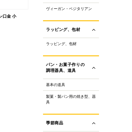
ャパニーズスーパーフ
ヴィーガン・ベジタリアン
ラントベースフード
ド
ン口金 小
ーガニック
すべて見る
ルテンフリー
ラッピング、包材
ランスファットフリー
ルミフリー
ラッピング、包材
ーキ箱
OFF
フトボックス
すべて見る
ラス・ビン
パン・お菓子作りの
類
調理器具、道具
ザート容器
存用品
基本の道具
理器具
ャンドル、ろうそく
り袋・口金
ボン、タイ、タグ
製菓・製パン用の焼き型、器
ンの焼き型
生用品
具
ール
ンの器具
すべて見る
ック、プレート
菓子の焼き型
ースペーパー、包装紙
菓子の器具
季節商品
き型
すべて見る