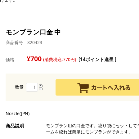
モンブラン口金 中
商品番号 820423
強
強
700
白
[14ポイント進呈 ]
価格
(消費税込:770円)
中
茶
薄
バ
糖
全
マ
シ
チ
ン
ラ
数量
ら
水
オ
雑
ル
ク
ク
チ
製
レ
デ
ア
ス
デ
チ
ピ
Nozzle(JPN)
生
品
玄
コ
ド
卵
チ
ミ
モンブラン用の口金です。絞り袋にセットして
そ
セ
コ
ームを絞れば簡単にモンブランができます。
グ
い
ナ
漬