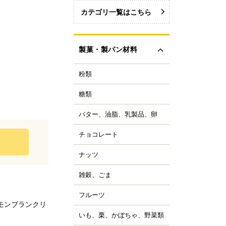
カテゴリ一覧はこちら
製菓・製パン材料
粉類
力粉
力粉を銘柄から選ぶ
糖類
い砂糖
力粉
色い砂糖
力粉
バター、油脂、乳製品、卵
ター
類加工品
粒粉
ーガリン、ショートニ
ロップ、みつ
チョコレート
ョコレートブランドか
グ
イ麦粉
選ぶ
飴、はちみつ、メープ
イル
穀粉
ナッツ
ルミ
ーベルチュールチョコ
ーズ
菓・製パン用米粉
ート
コレーション用砂糖
ーモンド
雑穀、ごま
キムミルク
ンプン
ョコチップ、カカオ製
スタチオ
すべて見る
クリーム、乳製品
、フレーバーチョコ
米粉
コナッツ
フルーツ
ライフルーツ
ョコペン
ックス粉
モンブランクリ
の他ナッツ
ミドライフルーツ
コア
ルテン
いも、栗、かぼちゃ、野菜類
も
すべて見る
ッツ加工品
け込みフルーツ