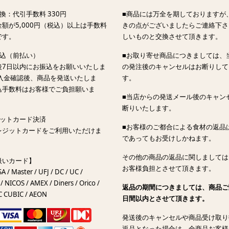
換：代引手数料 330円
■商品には万全を期しておりますが
額が5,000円（税込）以上は手数料
きの点がございましたらご連絡下さ
です。
しいものと交換させて頂きます。
振込（前払い）
■お取り寄せ商品につきましては、
後7日以内にお振込をお願いいたしま
の発注後のキャンセルはお断りして
ご入金確認後、商品を発送いたしま
す。
込手数料はお客様でご負担願いま
■当店からの発送メール後のキャン
断りいたします。
ジットカード決済
■お客様のご都合による食材の返品
レジットカードをご利用いただけま
であってもお受けしかねます。
その他の商品の返品に関しましては
扱いカード】
お客様負担とさせて頂きます。
SA / Master / UFJ / DC / UC /
/ NICOS / AMEX / Diners / Orico /
返品の期間につきましては、商品ご
C CUBIC / AEON
日間以内とさせて頂きます。
発送後のキャンセルや商品受け取り
返品となった場合は、全商品お客様