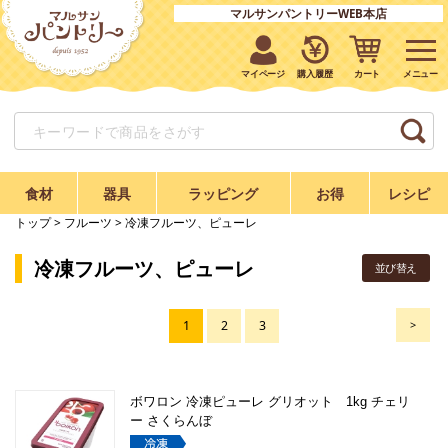
マルサンパントリーWEB本店
マイページ
購入履歴
カート
食材
器具
ラッピング
お得
レシピ
トップ
>
フルーツ
> 冷凍フルーツ、ピューレ
冷凍フルーツ、ピューレ
並び替え
1
2
3
>
ボワロン 冷凍ピューレ グリオット 1kg チェリ
ー さくらんぼ