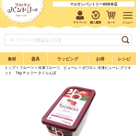
マルサンパントリーWEB本店
マイページ
購入履歴
カート
食材
器具
ラッピング
お得
レシピ
トップ
>
フルーツ
>
冷凍フルーツ、ピューレ
> ボワロン 冷凍ピューレ グリオ
ット 1kg チェリー さくらんぼ