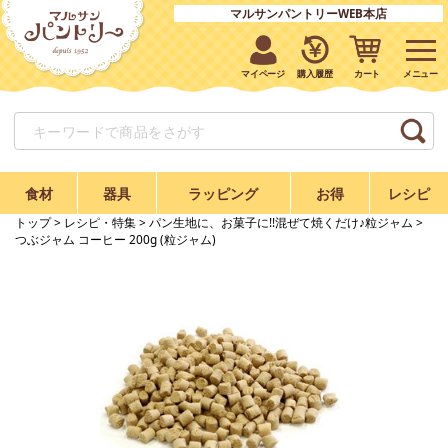
マルサンパントリーWEB本店
マイページ
購入履歴
カート
食材
器具
ラッピング
お得
レシピ
トップ
>
レシピ・特集
>
パン生地に、お菓子に!!混ぜて焼くだけ♪粒ジャム
>
つぶジャム コーヒー 200g (粒ジャム)