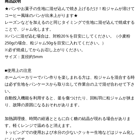
★パンやお菓子の生地に混ぜ込んで焼き上げるだけ！粒ジャムが溶けて
コーヒー風味のパンが出来上がります★
レーズンなどを加えるのと同じタイミングで生地に混ぜ込んで焼成する
ことで、ジャム化します。
※パンに混ぜ込む場合は、対粉20％を目安にしてください。（小麦粉
250gの場合、粒ジャム50gを目安に入れてください。）
※必ず焼成してからお召し上がりください。
サイズ：直径約5mm
■使用上の注意
ホームベーカリーでパン作りを楽しまれる方は、粒ジャムを混合する時
は必ず生地をパンケースから取り出して作業台の上で混ぜ合わせて下さ
い。
自動投入機能を利用すると、釜を傷つけたり、回転羽に粒ジャムが挟ま
り、故障の原因になるおそれがあります。
加熱調理後、時間の経過とともに白く糖の結晶が現れる場合がありま
す。軽くレンジで温めると消えます。
トッピングでの使用および水分の少ないクッキー生地などはジャム化し
にくいです。