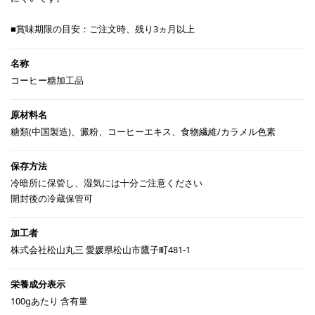
■賞味期限の目安：ご注文時、残り3ヵ月以上
コーヒー糖加工品
糖類(中国製造)、澱粉、コーヒーエキス、食物繊維/カラメル色素
冷暗所に保管し、湿気には十分ご注意ください
開封後の冷蔵保管可
株式会社松山丸三 愛媛県松山市鷹子町481-1
100gあたり 含有量