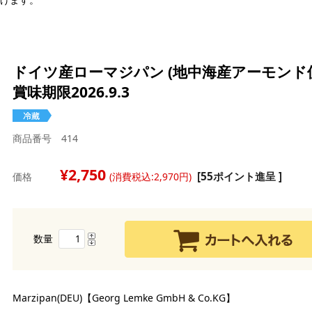
ドイツ産ローマジパン (地中海産アーモンド使用
賞味期限2026.9.3
強
強
白
商品番号 414
中
茶
薄
バ
糖
2,750
全
[55ポイント進呈 ]
価格
(消費税込:2,970円)
マ
シ
チ
ン
ラ
ら
水
オ
雑
ル
ク
ク
チ
製
レ
デ
ア
数量
ス
デ
チ
ピ
生
品
玄
コ
ド
卵
チ
ミ
そ
セ
コ
グ
Marzipan(DEU)【Georg Lemke GmbH & Co.KG】
い
ナ
漬