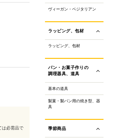
ャパニーズスーパーフ
ヴィーガン・ベジタリアン
ラントベースフード
ド
ーガニック
すべて見る
ルテンフリー
ラッピング、包材
ランスファットフリー
ルミフリー
ラッピング、包材
ーキ箱
OFF
フトボックス
すべて見る
ラス・ビン
パン・お菓子作りの
類
調理器具、道具
ザート容器
存用品
基本の道具
理器具
ャンドル、ろうそく
り袋・口金
ボン、タイ、タグ
製菓・製パン用の焼き型、器
ンの焼き型
生用品
具
ール
ンの器具
すべて見る
ック、プレート
菓子の焼き型
ースペーパー、包装紙
菓子の器具
ては必需品で
季節商品
き型
すべて見る