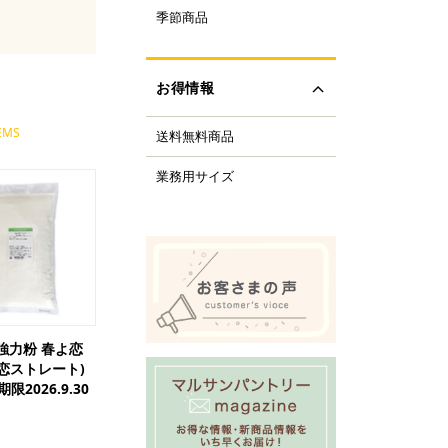
ルクル型
季節商品
レンタイン
ルミプリン、ゼリー型
ちご
ルサンパントリーオリ
(さくら、ひなまつり)
ナル調理器具
お得情報
レンジデー商品
化製品
どもの日
tfer(マトファー)社
EMS
送料無料商品
の日
すべて見る
の日
業務用サイズ
化祭・お祭り
ーベキューにおすすめ
商品
ロウィーン
リスマス
すべて見る
強力粉 春よ恋
よ恋ストレート)
期限2026.9.30