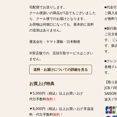
宅配便でお送りします。
■代金引
クール便扱いの商品が1品でもございました
ご購入金
ら、クール便でのお届けとなります。
が無料
お荷物は何個口になっても、基本的に送料
■銀行
の追加はありません。
ご注文
す。 
運送会社：ヤマト運輸・日本郵便
す。振
す。
※実店舗での、店頭引取サービスはござい
ません。
■クレ
各種ク
送料・お届けについての詳細を見る
す。
【取り
お買上げ特典
JCB / VI
▼5,000円（税込）以上お買い上げ
SAISON 
代引手数料
無料！
楽天 / T
▼8,000円（税込）以上お買い上げ 常温送
料・代引手数料
無料！