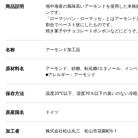
ト
栗
缶
ト
地中海産の風味高いアーモンドを使用した本格
モ
か
ンです。
ジ
イ
そ
「ローマジパン・ローマッセ」とはアーモンドと
ー
リ
天
品
割合でペースト状にしたものです。
冷
ブ
焼き菓子やチョコレートボンボンなどにどうぞ
寒
パ
ゼ
ー
和
ペ
果
アーモンド加工品
わ
ゲ
エ
き
色
あ
アーモンド、砂糖、転化糖/エタノール、イン
塩
膨
■アレルギー：アーモンド
よ
ス
ダ
ト
だ
食
冷
フ
パ
温度20℃以下、湿度70％以下の臭いのない冷
金
お
ナ
粒
ア
ドイツ
氷
柑
チ
芋
マ
株式会社松山丸三 松山市花園町6-1
ス