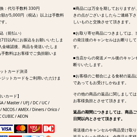
換：代引手数料 330円
■商品には万全を期しておりますが
額が5,000円（税込）以上は手数料
きの点がございましたらご連絡下さ
です。
しいものと交換させて頂きます。
振込（前払い）
■お取り寄せ商品につきましては、
後7日以内にお振込をお願いいたしま
の発注後のキャンセルはお断りして
ご入金確認後、商品を発送いたしま
す。
込手数料はお客様でご負担願いま
■当店からの発送メール後のキャン
断りいたします。
ジットカード決済
■お客様のご都合による食材の返品
レジットカードをご利用いただけま
であってもお受けしかねます。
その他の商品の返品に関しましては
扱いカード】
お客様負担とさせて頂きます。
SA / Master / UFJ / DC / UC /
/ NICOS / AMEX / Diners / Orico /
返品の期間につきましては、商品ご
C CUBIC / AEON
日間以内とさせて頂きます。
発送後のキャンセルや商品受け取り
返品となった場合は、全商品お客様