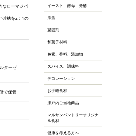
ッピング用チョコレー
すべて見る
詰
イースト、酵母、発酵
、チョコシロップ
すべて見る
的なローマジパ
ルトパウダー
ぼちゃ
ャム、スプレッド、ソ
ースト
すべて見る
の他の野菜、野菜加工
洋酒
砂糖を2：1の
ス
キュール類
然酵母
凍フルーツ、ピューレ
ランデー、ラム
凝固剤
。
天
すべて見る
すべて見る
ウダー、フレーク、ペ
すべて見る
ラチン
スト
和菓子材料
菓子の粉
クチン
汁
らび粉
ル化剤(増粘多糖類)
色素、香料、添加物
ッセンス、香料
すべて見る
な粉、抹茶、お茶
素
すべて見る
んこ、かのこ豆
スパイス、調味料
ベルターゼ
、ペッパー
張剤（ベーキングパウ
もぎ、桜、葉類
パイス
ー類）
デコレーション
ッピング、飾り
し
品添加物
凍白玉、ぎゅうひ
ードペン、チョコペン
お手軽食材
ン用
暗所で保管
すべて見る
すべて見る
箔、金粉
すべて見る
菓子用
パージュ
瀬戸内ご当地商品
ジャム
イシング
カフェ
マルサンパントリーオリジナ
橘
ョコプレート
ル食材
、栗、麦
すべて見る
ジパン
健康を考える方へ
すべて見る
ーパーフード
すべて見る