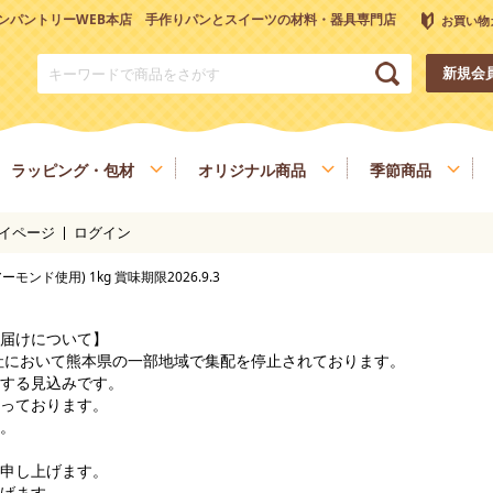
ンパントリーWEB本店 手作りパンとスイーツの材料・器具専門店
お買い物
新規会
ラッピング・包材
オリジナル商品
季節商品
イページ
ログイン
トリーオリジナル調理器具
チョコレート
ナッツ
雑穀、ごま
フルーツ
ンド使用) 1kg 賞味期限2026.9.3
和菓子材料
色素、香料、添加物
スパイス、調味料
食材
健康を考える方へ
ヴィーガン・ベジタリアン
届けについて】
会社において熊本県の一部地域で集配を停止されております。
する見込みです。
っております。
。
申し上げます。
げます。