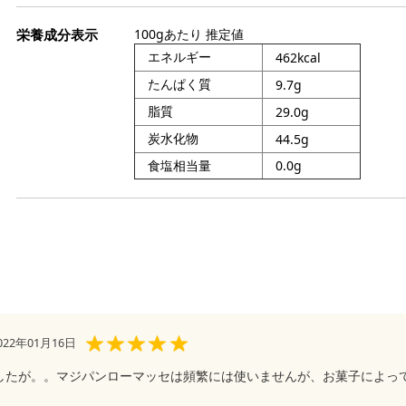
ジ
プ
ー
100gあたり 推定値
オ
エネルギー
462kcal
グ
たんぱく質
9.7g
ト
脂質
29.0g
ア
ケ
炭水化物
44.5g
糖質
ギ
食塩相当量
0.0g
ガ
袋
デ
保
調
キ
絞
リ
パ
衛
シ
パ
ピ
22年01月16日
お
レ
お
したが。。マジパンローマッセは頻繁には使いませんが、お菓子によっ
抜