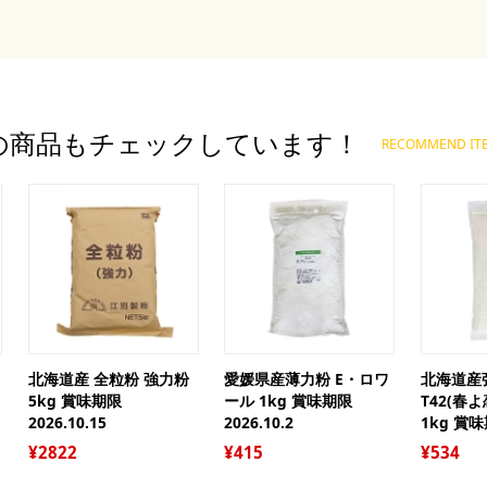
セ
バ
ア
い
マ
春
ジ
オ
電
こ
の商品もチェックしています！
ma
RECOMMEND IT
母
父
文
バ
の
ハ
ク
北海道産 全粒粉 強力粉
愛媛県産薄力粉 E・ロワ
北海道産
5kg 賞味期限
ール 1kg 賞味期限
T42(春
2026.10.15
2026.10.2
1kg 賞味
2822
415
534