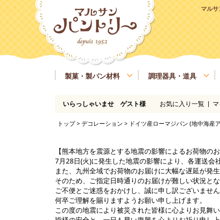
マルサ
製菓・製パン材料
調理器具・道具
お気に入り一覧
マ
いらっしゃいませ ゲスト様
粉類
基本の道具
ラッピング、包材
マルサンパントリーオリジナル食材
季節商品
送料無料商品
実店舗情報
レシピ
糖類
製菓・製パン用の焼き型、器具
業務用サイズ
バター、油脂、乳製品、卵
マルサンパン
トップ
>
デコレーション
> ドイツ産ローマジパン (地中海産アーモ
イースト、酵母、発酵
洋酒
凝固剤
瀬戸内ご当地商品
マルサンパントリーオリジナル
【熊本地方を震源とする地震の影響によるお荷物のお
7月28日(火)に発生した地震の影響により、各運送
また、九州全域でお荷物のお届けに大幅な遅延が発生
そのため、ご指定日時通りのお届けが難しい状況とな
ご不便とご迷惑をおかけし、誠に申し訳ございません
何卒ご理解を賜りますようお願い申し上げます。
この度の地震により被災された皆様に心よりお見舞い
皆様の安全と、一日も早い復興を心よりお祈り申し上