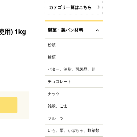
カテゴリ一覧はこちら
製菓・製パン材料
) 1kg
粉類
力粉
力粉を銘柄から選ぶ
糖類
い砂糖
力粉
色い砂糖
力粉
バター、油脂、乳製品、卵
ター
類加工品
粒粉
ーガリン、ショートニ
ロップ、みつ
チョコレート
ョコレートブランドか
グ
イ麦粉
選ぶ
飴、はちみつ、メープ
イル
穀粉
ナッツ
ルミ
ーベルチュールチョコ
ーズ
菓・製パン用米粉
ート
コレーション用砂糖
ーモンド
雑穀、ごま
キムミルク
ンプン
ョコチップ、カカオ製
スタチオ
すべて見る
クリーム、乳製品
、フレーバーチョコ
米粉
コナッツ
フルーツ
ライフルーツ
ョコペン
ックス粉
の他ナッツ
ミドライフルーツ
コア
ルテン
いも、栗、かぼちゃ、野菜類
も
すべて見る
ッツ加工品
け込みフルーツ