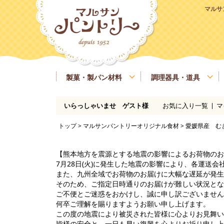
マルサ
製菓・製パン材料
調理器具・道具
お気に入り一覧
マ
いらっしゃいませ ゲスト様
粉類
基本の道具
ラッピング、包材
マルサンパントリーオリジナル食材
季節商品
送料無料商品
実店舗情報
レシピ
糖類
製菓・製パン用の焼き型、器具
業務用サイズ
バター、油脂、乳製品、卵
マルサンパン
トップ
>
マルサンパントリーオリジナル食材
> 愛媛県産 む
イースト、酵母、発酵
洋酒
凝固剤
瀬戸内ご当地商品
マルサンパントリーオリジナル
【熊本地方を震源とする地震の影響によるお荷物のお
7月28日(火)に発生した地震の影響により、各運送
また、九州全域でお荷物のお届けに大幅な遅延が発生
そのため、ご指定日時通りのお届けが難しい状況とな
ご不便とご迷惑をおかけし、誠に申し訳ございません
何卒ご理解を賜りますようお願い申し上げます。
この度の地震により被災された皆様に心よりお見舞い
皆様の安全と、一日も早い復興を心よりお祈り申し上