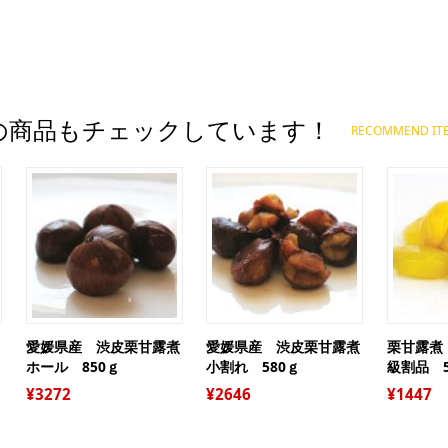
ジ
プ
ー
オ
グ
ト
の商品もチェックしています！
RECOMMEND IT
ア
ケ
糖質
ギ
ガ
袋
デ
保
調
キ
絞
リ
パ
衛
愛媛県産 渋皮栗甘露煮
愛媛県産 渋皮栗甘露煮
栗甘露煮
シ
パ
ホール 850ｇ
小割れ 580ｇ
級割品 5
ピ
お
3272
2646
1447
レ
お
抜