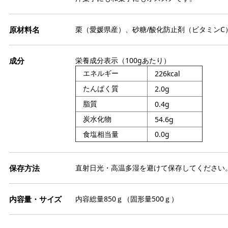
ト
栗
缶
ト
モ
か
ジ
イ
そ
栗（愛媛県産）、砂糖/酸化防止剤（ビタミンC
ー
リ
天
品
冷
ブ
寒
パ
栄養成分表示（100gあたり）
ゼ
ー
和
エネルギー
226kcal
ペ
果
わ
たんぱく質
2.0g
ゲ
エ
き
脂質
0.4g
色
あ
塩
膨
炭水化物
54.6g
よ
ス
ダ
ト
食塩相当量
0.0g
だ
食
冷
フ
パ
金
お
直射日光・高温多湿を避けて保存してください
ナ
粒
ア
氷
柑
チ
内容総量850ｇ（固形量500ｇ）
芋
マ
ス