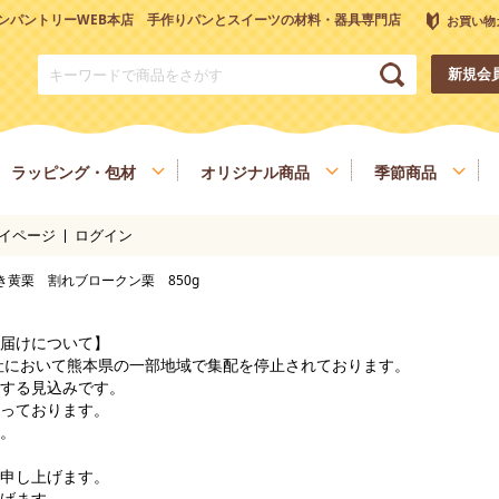
ンパントリーWEB本店 手作りパンとスイーツの材料・器具専門店
お買い物
新規会
ラッピング・包材
オリジナル商品
季節商品
イページ
ログイン
トリーオリジナル調理器具
チョコレート
ナッツ
雑穀、ごま
フルーツ
き黄栗 割れブロークン栗 850g
和菓子材料
色素、香料、添加物
スパイス、調味料
食材
健康を考える方へ
ヴィーガン・ベジタリアン
届けについて】
会社において熊本県の一部地域で集配を停止されております。
する見込みです。
っております。
。
申し上げます。
げます。