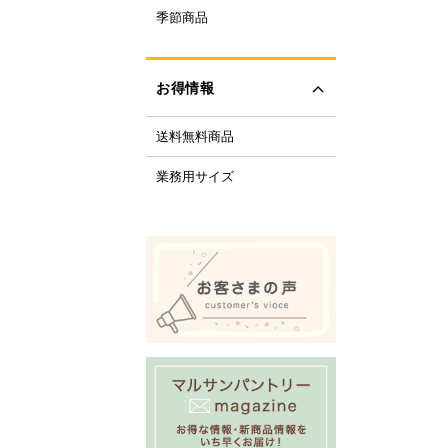
ルクル型
季節商品
レンタイン
ルミプリン、ゼリー型
ちご
ルサンパントリーオリ
(さくら、ひなまつり)
ナル調理器具
お得情報
レンジデー商品
化製品
どもの日
tfer(マトファー)社
送料無料商品
の日
すべて見る
の日
業務用サイズ
化祭・お祭り
ーベキューにおすすめ
商品
ロウィーン
リスマス
すべて見る