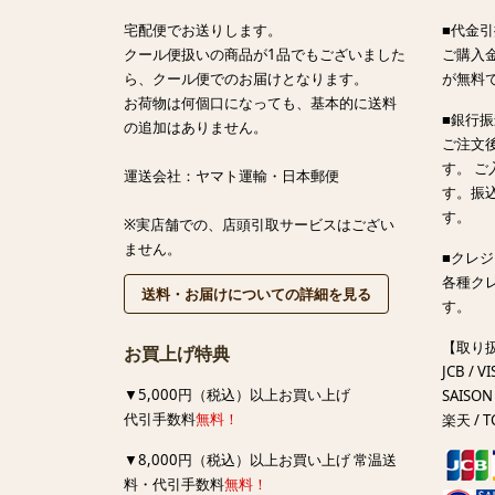
宅配便でお送りします。
■代金引
クール便扱いの商品が1品でもございました
ご購入金
ら、クール便でのお届けとなります。
が無料
お荷物は何個口になっても、基本的に送料
■銀行
の追加はありません。
ご注文
す。 
運送会社：ヤマト運輸・日本郵便
す。振
す。
※実店舗での、店頭引取サービスはござい
ません。
■クレ
各種ク
送料・お届けについての詳細を見る
す。
【取り
お買上げ特典
JCB / VI
▼5,000円（税込）以上お買い上げ
SAISON 
代引手数料
無料！
楽天 / T
▼8,000円（税込）以上お買い上げ 常温送
料・代引手数料
無料！