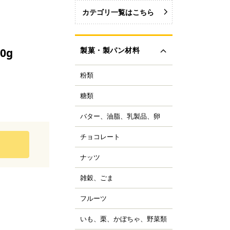
カテゴリ一覧はこちら
製菓・製パン材料
0g
粉類
力粉
力粉を銘柄から選ぶ
糖類
い砂糖
力粉
色い砂糖
力粉
バター、油脂、乳製品、卵
ター
類加工品
粒粉
ーガリン、ショートニ
ロップ、みつ
チョコレート
ョコレートブランドか
グ
イ麦粉
選ぶ
飴、はちみつ、メープ
イル
穀粉
ナッツ
ルミ
ーベルチュールチョコ
ーズ
菓・製パン用米粉
ート
コレーション用砂糖
ーモンド
雑穀、ごま
キムミルク
ンプン
ョコチップ、カカオ製
スタチオ
すべて見る
クリーム、乳製品
、フレーバーチョコ
米粉
コナッツ
フルーツ
ライフルーツ
ョコペン
ックス粉
の他ナッツ
ミドライフルーツ
コア
ルテン
いも、栗、かぼちゃ、野菜類
も
すべて見る
ッツ加工品
け込みフルーツ