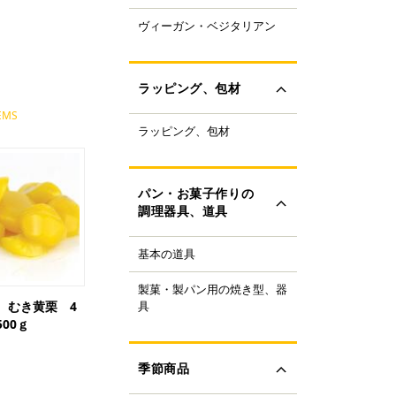
ャパニーズスーパーフ
ヴィーガン・ベジタリアン
ラントベースフード
ド
ーガニック
すべて見る
ルテンフリー
ラッピング、包材
ランスファットフリー
EMS
ルミフリー
ラッピング、包材
ーキ箱
OFF
フトボックス
すべて見る
ラス・ビン
パン・お菓子作りの
類
調理器具、道具
ザート容器
存用品
基本の道具
理器具
ャンドル、ろうそく
り袋・口金
ボン、タイ、タグ
製菓・製パン用の焼き型、器
ンの焼き型
生用品
具
 むき黄栗 4
ール
ンの器具
00ｇ
すべて見る
ック、プレート
菓子の焼き型
ースペーパー、包装紙
菓子の器具
季節商品
き型
すべて見る