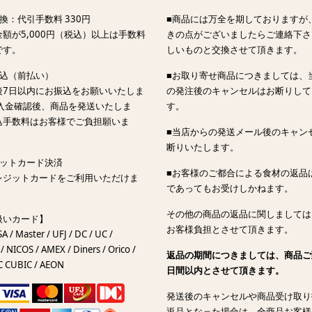
換：代引手数料 330円
■商品には万全を期しておりますが
額が5,000円（税込）以上は手数料
きの点がございましたらご連絡下さ
です。
しいものと交換させて頂きます。
振込（前払い）
■お取り寄せ商品につきましては、
後7日以内にお振込をお願いいたしま
の発注後のキャンセルはお断りして
ご入金確認後、商品を発送いたしま
す。
込手数料はお客様でご負担願いま
■当店からの発送メール後のキャン
断りいたします。
ジットカード決済
■お客様のご都合による食材の返品
レジットカードをご利用いただけま
であってもお受けしかねます。
その他の商品の返品に関しましては
扱いカード】
お客様負担とさせて頂きます。
SA / Master / UFJ / DC / UC /
/ NICOS / AMEX / Diners / Orico /
返品の期間につきましては、商品ご
C CUBIC / AEON
日間以内とさせて頂きます。
発送後のキャンセルや商品受け取り
返品となった場合は、全商品お客様