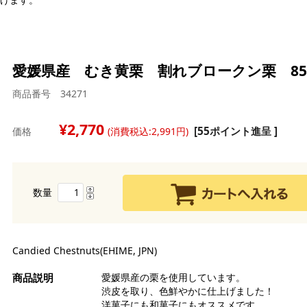
愛媛県産 むき黄栗 割れブロークン栗 85
商品番号 34271
強
強
2,770
白
[55ポイント進呈 ]
価格
(消費税込:2,991円)
中
茶
薄
バ
糖
全
マ
シ
チ
ン
ラ
数量
ら
水
オ
雑
ル
ク
ク
チ
製
レ
デ
ア
ス
デ
チ
ピ
Candied Chestnuts(EHIME, JPN)
生
品
玄
コ
ド
卵
チ
ミ
愛媛県産の栗を使用しています。
そ
セ
コ
渋皮を取り、色鮮やかに仕上げました！
グ
い
ナ
漬
洋菓子にも和菓子にもオススメです。