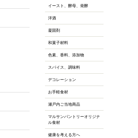
ッピング用チョコレー
すべて見る
詰
イースト、酵母、発酵
、チョコシロップ
すべて見る
ルトパウダー
ぼちゃ
ャム、スプレッド、ソ
ースト
すべて見る
の他の野菜、野菜加工
）
洋酒
ス
キュール類
然酵母
凍フルーツ、ピューレ
ランデー、ラム
凝固剤
天
すべて見る
すべて見る
ウダー、フレーク、ペ
すべて見る
ラチン
スト
和菓子材料
菓子の粉
クチン
汁
らび粉
ル化剤(増粘多糖類)
色素、香料、添加物
ッセンス、香料
すべて見る
な粉、抹茶、お茶
素
すべて見る
んこ、かのこ豆
スパイス、調味料
、ペッパー
張剤（ベーキングパウ
もぎ、桜、葉類
パイス
ー類）
デコレーション
ッピング、飾り
し
品添加物
凍白玉、ぎゅうひ
ードペン、チョコペン
お手軽食材
ン用
すべて見る
すべて見る
箔、金粉
すべて見る
菓子用
。
パージュ
瀬戸内ご当地商品
ジャム
イシング
カフェ
マルサンパントリーオリジナ
橘
ョコプレート
ル食材
、栗、麦
すべて見る
ジパン
健康を考える方へ
すべて見る
ーパーフード
すべて見る