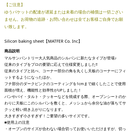
【ご注意】
ゆうパケットの配達が遅延または未着の場合の補償は一切ござい
ません。お荷物の追跡・お問い合わせは全てお客様ご自身でお願
い致します。
Silicon baking sheet【MATFER Co. Inc】
マルサンパントリー大人気商品のシルパンに新たなタイプが登場♪
従来のタイプをプロの要望に応えて仕様変更しました!!
従来のタイプと比べ、コーナー部分の角を丸くし天板のコーナーにフィ
ットするようになったほか、
フチ部分のダークピンクのコーティングを1cmまで細くしたことで使用
面積が増え、機能性と効率性がUPしました！
パンやパイ・タルト・クッキーなどを焼成する際、オーブンシートのか
わりに天板にこのシルパンを敷くと、メッシュから余分な油が落ちてサ
クッと軽い焼き上がりになります。
大きすぎず小さすぎず！ご要望の多いサイズです。
■使用上の注意
・オーブンのサイズが合わない場合切ってお使いいただけますが、切っ