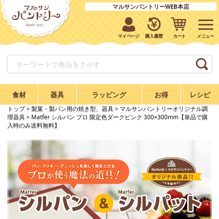
マルサンパントリーWEB本店
マイページ
購入履歴
カート
食材
器具
ラッピング
お得
レシピ
トップ
>
製菓・製パン用の焼き型、器具
>
マルサンパントリーオリジナル調
理器具
> Matfer シルパン プロ 限定色ダークピンク 300×300mm【単品で購
入時のみ送料無料】