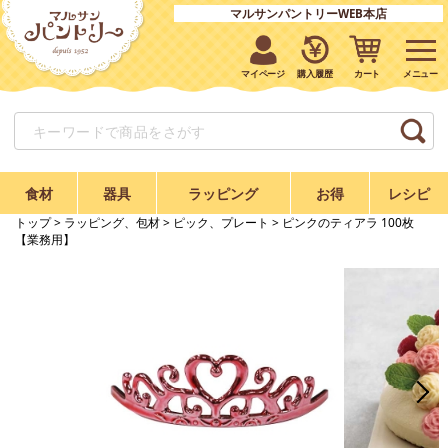
マルサンパントリーWEB本店
マイページ
購入履歴
カート
食材
器具
ラッピング
お得
レシピ
トップ
>
ラッピング、包材
>
ピック、プレート
> ピンクのティアラ 100枚
【業務用】