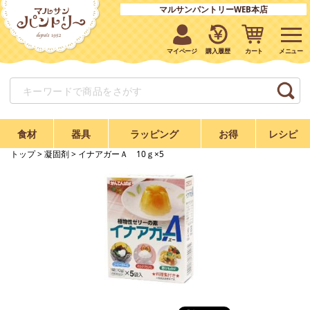
マルサンパントリーWEB本店
マイページ
購入履歴
カート
食材
器具
ラッピング
お得
レシピ
トップ
>
凝固剤
> イナアガーＡ 10ｇ×5