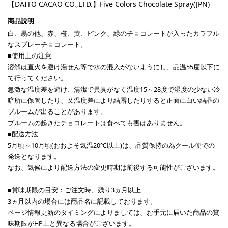
【DAITO CACAO CO.,LTD.】Five Colors Chocolate Spray(JPN)
白、黒の他、赤、橙、黄、ピンク、緑のチョコレートが入ったカラフル
なスプレーチョコレート。
■使用上の注意
溶解は直火を避け湯せん等で水の混入がないようにし、品温55度以下に
て行ってください。
急激な温度差を避け、清潔で異臭がなく温度15～28度で湿度の少ない冷
暗所に保管したり、又温度差により結露したりすると正面に白い結晶の
ブルームが出ることがあります。
ブルームの起きたチョコレートは食べても害はありません。
■配送方法
5月頃～10月頃(おおよそ気温20℃以上)は、品質保持の為クール便での
発送となります。
なお、気候により配送方法の変更時期は前後する可能性がございます。
■賞味期限の目安：ご注文時、残り3ヵ月以上
3ヵ月以内の場合には商品名に記載しております。
ページ情報更新のタイミングによりましては、お手元に届いた商品の賞
味期限がHP上と異なる場合がございます。