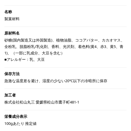
製菓材料
砂糖(国内製造又は外国製造)、植物油脂、ココアバター、カカオマス、
全粉乳、脱脂粉乳/乳化剤、香料、光沢剤、着色料(黄4、赤3、黄5、青
1)、（一部に乳成分、大豆を含む）
■アレルギー：乳、大豆
急激な温度差を避け、湿度の少ない20℃以下の冷暗所に保存
株式会社松山丸三 愛媛県松山市鷹子町481-1
100gあたり 推定値