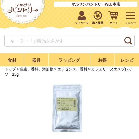
マルサンパントリーWEB本店
マイページ
購入履歴
カート
食材
器具
ラッピング
お得
レシピ
トップ
>
色素、香料、添加物
>
エッセンス、香料
> カフェリーヌエスプレッ
ソ 25g