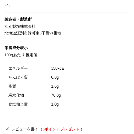
い。
江別製粉株式会社
北海道江別市緑町東3丁目91番地
100gあたり 推定値
エネルギー
358kcal
たんぱく質
6.8g
脂質
1.6g
炭水化物
76.8g
食塩相当量
1.0g
レビューを書く