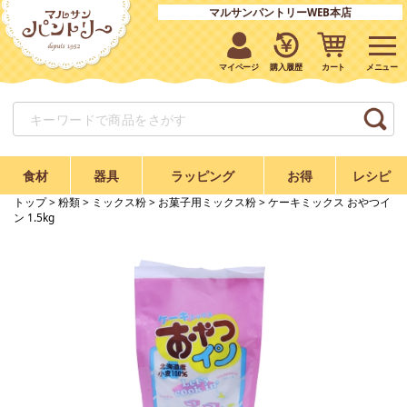
マルサンパントリーWEB本店
マイページ
購入履歴
カート
食材
器具
ラッピング
お得
レシピ
トップ
>
粉類
>
ミックス粉
>
お菓子用ミックス粉
> ケーキミックス おやつイ
ン 1.5kg