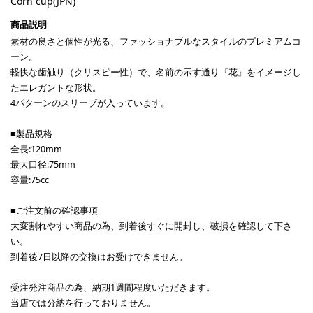
Corn cup(JPN)
素材の良さと個性が光る、ファッショナブルなスタイルのプレミアムコ
ーン。
軽快な歯触り（クリスピー性）で、名前の示す通り『花』をイメージし
たエレガントな形状。
4パターンのスリーブが入っています。
■製品規格
全長:120mm
最大口径:75mm
容量:75cc
■ご注文前の確認事項
大変割れやすい商品の為、到着後すぐに開封し、破損を確認して下さ
い。
到着後7日以降の交換はお受けできません。
受注発注商品の為、納期1週間程度いただきます。
当店では分納を行っておりません。