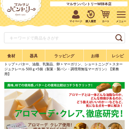
マルサンパントリーWEB本店
マイページ
購入履歴
カート
食材
器具
ラッピング
お得
レシピ
トップ
>
バター、油脂、乳製品、卵
>
マーガリン、ショートニング
> スター
ジュクレール 500ｇ×5個（製菓・製パン・調理用無塩マーガリン）【業務
用】