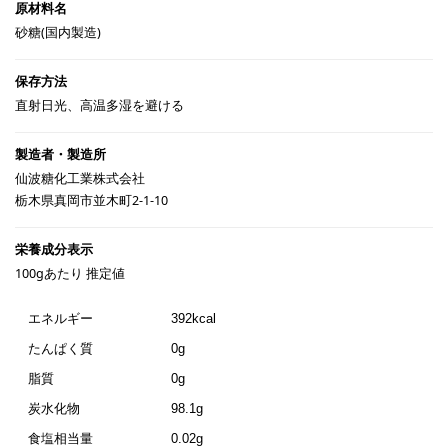
砂糖(国内製造)
直射日光、高温多湿を避ける
仙波糖化工業株式会社
栃木県真岡市並木町2-1-10
100gあたり 推定値
エネルギー
392kcal
たんぱく質
0g
脂質
0g
炭水化物
98.1g
食塩相当量
0.02g