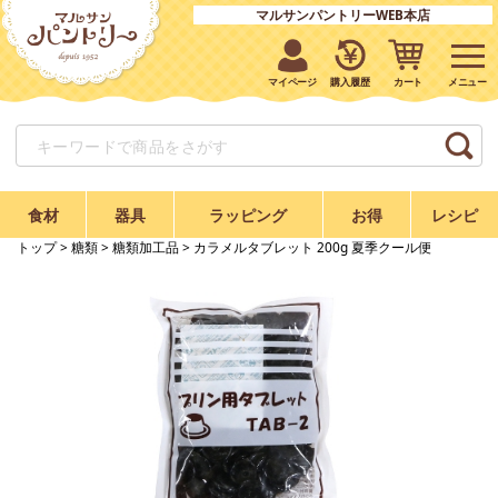
マルサンパントリーWEB本店
マイページ
購入履歴
カート
食材
器具
ラッピング
お得
レシピ
トップ
>
糖類
>
糖類加工品
> カラメルタブレット 200g 夏季クール便