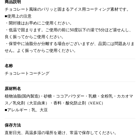
チョコレート風味のパリッと固まるアイス用コーティング素材です。
■使用上の注意
・開封後はお早めにご使用ください。
・低温で固まります。ご使用の前に50度以下の湯で5分ほど湯せんし、
良く振ってからご使用ください。
・保管中に油脂分が分離する場合がございますが、品質には問題ありま
せん。よく振ってからご使用ください。
チョコレートコーチング
植物油脂(国内製造)・砂糖・ココアパウダー・乳糖・全粉乳・カカオマ
ス／乳化剤（大豆由来）・香料・酸化防止剤（V.E.V.C）
■アレルギー：乳、大豆
直射日光、高温多湿の場所を避け、常温で保存してください。