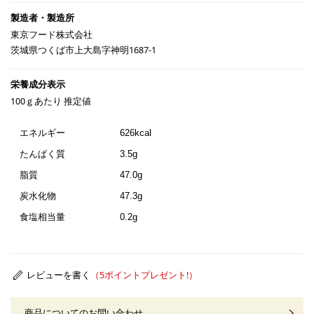
東京フード株式会社
茨城県つくば市上大島字神明1687-1
100ｇあたり 推定値
エネルギー
626kcal
たんぱく質
3.5g
脂質
47.0g
炭水化物
47.3g
食塩相当量
0.2g
レビューを書く
商品についてのお問い合わせ