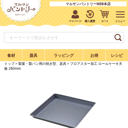
マルサンパントリーWEB本店
マイページ
購入履歴
カート
食材
器具
ラッピング
お得
レシピ
トップ
>
製菓・製パン用の焼き型、器具
> プロアスター加工 ロールケーキ天
板 280mm