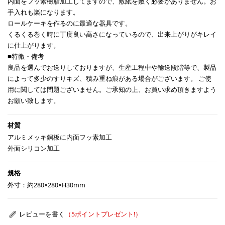
内面をフッ素樹脂加工してますので、敷紙を敷く必要がありません。お
手入れも楽になります。
ロールケーキを作るのに最適な器具です。
くるくる巻く時に丁度良い高さになっているので、出来上がりがキレイ
に仕上がります。
■特徴・備考
良品を選んでお送りしておりますが、生産工程中や輸送段階等で、製品
によって多少のすりキズ、積み重ね痕がある場合がございます。 ご使
用に関しては問題ございません。ご承知の上、お買い求め頂きますよう
お願い致します。
アルミメッキ銅板に内面フッ素加工
外面シリコン加工
外寸：約280×280×H30mm
レビューを書く