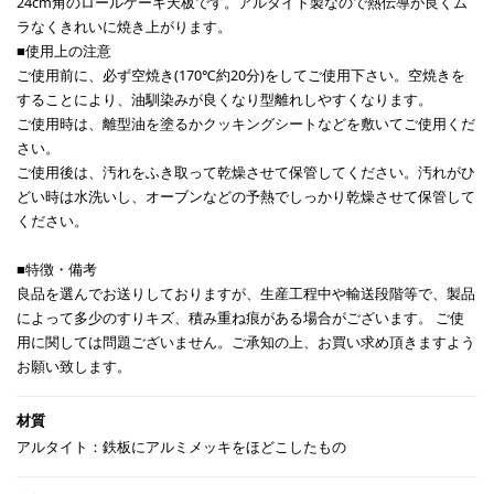
24cm角のロールケーキ天板です。アルタイト製なので熱伝導が良くム
ラなくきれいに焼き上がります。
■使用上の注意
ご使用前に、必ず空焼き(170℃約20分)をしてご使用下さい。空焼きを
することにより、油馴染みが良くなり型離れしやすくなります。
ご使用時は、離型油を塗るかクッキングシートなどを敷いてご使用くだ
さい。
ご使用後は、汚れをふき取って乾燥させて保管してください。汚れがひ
どい時は水洗いし、オーブンなどの予熱でしっかり乾燥させて保管して
ください。
■特徴・備考
良品を選んでお送りしておりますが、生産工程中や輸送段階等で、製品
によって多少のすりキズ、積み重ね痕がある場合がございます。 ご使
用に関しては問題ございません。ご承知の上、お買い求め頂きますよう
お願い致します。
アルタイト：鉄板にアルミメッキをほどこしたもの