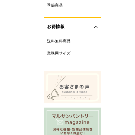
ルクル型
季節商品
レンタイン
ルミプリン、ゼリー型
ちご
ルサンパントリーオリ
(さくら、ひなまつり)
ナル調理器具
お得情報
レンジデー商品
化製品
どもの日
tfer(マトファー)社
送料無料商品
の日
すべて見る
の日
業務用サイズ
化祭・お祭り
ーベキューにおすすめ
商品
ロウィーン
リスマス
すべて見る