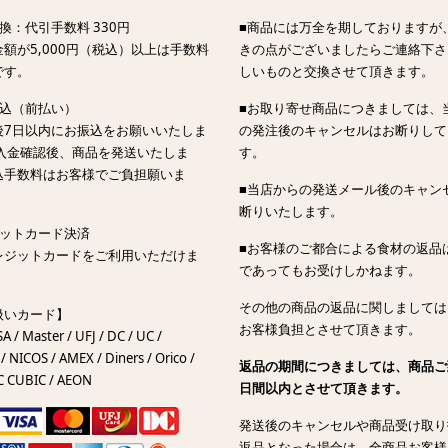
換：代引手数料 330円
■商品には万全を期しておりますが
額が5,000円（税込）以上は手数料
きの点がございましたらご連絡下さ
です。
しいものと交換させて頂きます。
振込（前払い）
■お取り寄せ商品につきましては、
後7日以内にお振込をお願いいたしま
の発注後のキャンセルはお断りして
ご入金確認後、商品を発送いたしま
す。
込手数料はお客様でご負担願いま
■当店からの発送メール後のキャン
断りいたします。
ジットカード決済
■お客様のご都合による食材の返品
レジットカードをご利用いただけま
であってもお受けしかねます。
その他の商品の返品に関しましては
扱いカード】
お客様負担とさせて頂きます。
SA / Master / UFJ / DC / UC /
/ NICOS / AMEX / Diners / Orico /
返品の期間につきましては、商品ご
C CUBIC / AEON
日間以内とさせて頂きます。
発送後のキャンセルや商品受け取り
返品となった場合は、全商品お客様