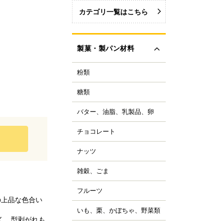
カテゴリ一覧はこちら
製菓・製パン材料
粉類
力粉
力粉を銘柄から選ぶ
糖類
い砂糖
力粉
色い砂糖
力粉
バター、油脂、乳製品、卵
ター
類加工品
粒粉
ーガリン、ショートニ
ロップ、みつ
チョコレート
ョコレートブランドか
グ
イ麦粉
選ぶ
飴、はちみつ、メープ
イル
穀粉
ナッツ
ルミ
ーベルチュールチョコ
ーズ
菓・製パン用米粉
ート
コレーション用砂糖
ーモンド
雑穀、ごま
キムミルク
ンプン
ョコチップ、カカオ製
スタチオ
すべて見る
クリーム、乳製品
、フレーバーチョコ
米粉
コナッツ
フルーツ
ライフルーツ
ョコペン
ックス粉
の上品な色合い
の他ナッツ
ミドライフルーツ
コア
ルテン
いも、栗、かぼちゃ、野菜類
も
すべて見る
ッツ加工品
け込みフルーツ
く、型剥がれも