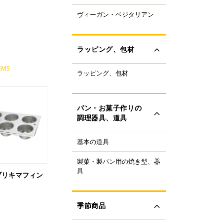
ャパニーズスーパーフ
ヴィーガン・ベジタリアン
ラントベースフード
ド
ーガニック
すべて見る
ルテンフリー
ラッピング、包材
ランスファットフリー
ルミフリー
EMS
ラッピング、包材
ーキ箱
OFF
フトボックス
すべて見る
ラス・ビン
パン・お菓子作りの
類
調理器具、道具
ザート容器
存用品
基本の道具
理器具
ャンドル、ろうそく
り袋・口金
ボン、タイ、タグ
製菓・製パン用の焼き型、器
ンの焼き型
生用品
具
ール
P ブリキマフィン
ンの器具
すべて見る
ック、プレート
菓子の焼き型
ースペーパー、包装紙
菓子の器具
季節商品
き型
すべて見る