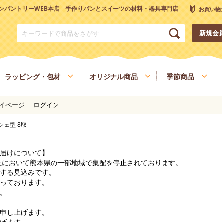
ンパントリーWEB本店 手作りパンとスイーツの材料・器具専門店
お買い物
新規会
ラッピング・包材
オリジナル商品
季節商品
イページ
ログイン
トリーオリジナル調理器具
チョコレート
ナッツ
雑穀、ごま
フルーツ
ンシェ型 8取
和菓子材料
色素、香料、添加物
スパイス、調味料
食材
健康を考える方へ
ヴィーガン・ベジタリアン
届けについて】
会社において熊本県の一部地域で集配を停止されております。
する見込みです。
っております。
。
申し上げます。
げます。