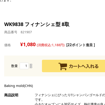
WK9838 フィナンシェ型 8取
商品番号 821907
強
強
1,080
白
[22ポイント進呈 ]
価格
(消費税込:1,188円)
中
茶
薄
バ
糖
全
マ
シ
チ
ン
ラ
数量
ら
水
オ
雑
ル
ク
ク
チ
製
レ
デ
ア
ス
デ
チ
ピ
Baking mold(CHN)
生
品
玄
コ
ド
卵
チ
ミ
フィナンシェにぴったり!!シャンパンゴールド
そ
セ
コ
です。
グ
い
ナ
漬
小さなオーブンにも対応サイズ。熱伝導率が良