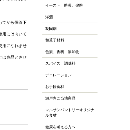
ッピング用チョコレー
すべて見る
詰
イースト、酵母、発酵
、チョコシロップ
すべて見る
ルトパウダー
ぼちゃ
ャム、スプレッド、ソ
ースト
すべて見る
の他の野菜、野菜加工
洋酒
ス
キュール類
然酵母
ってから保管下
凍フルーツ、ピューレ
ランデー、ラム
凝固剤
天
すべて見る
すべて見る
ウダー、フレーク、ペ
使用には向いて
すべて見る
ラチン
スト
和菓子材料
菓子の粉
クチン
汁
使用になれませ
らび粉
ル化剤(増粘多糖類)
色素、香料、添加物
ッセンス、香料
すべて見る
な粉、抹茶、お茶
どは良品とさせ
素
すべて見る
んこ、かのこ豆
スパイス、調味料
、ペッパー
張剤（ベーキングパウ
もぎ、桜、葉類
パイス
ー類）
デコレーション
ッピング、飾り
し
品添加物
凍白玉、ぎゅうひ
ードペン、チョコペン
お手軽食材
ン用
すべて見る
すべて見る
箔、金粉
すべて見る
菓子用
パージュ
瀬戸内ご当地商品
ジャム
イシング
カフェ
マルサンパントリーオリジナ
橘
ョコプレート
ル食材
、栗、麦
すべて見る
ジパン
健康を考える方へ
すべて見る
ーパーフード
すべて見る