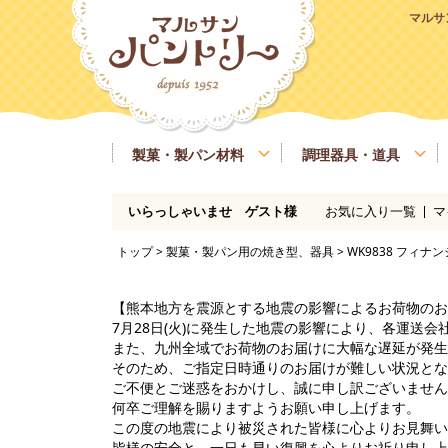
マルサ
製菓・製パン材料
調理器具・道具
お気に入り一覧
マ
いらっしゃいませ ゲスト様
粉類
基本の道具
ラッピング、包材
マルサンパントリーオリジナル食材
季節商品
送料無料商品
実店舗情報
レシピ
糖類
製菓・製パン用の焼き型、器具
業務用サイズ
バター、油脂、乳製品、卵
マルサンパン
トップ
>
製菓・製パン用の焼き型、器具
> WK9838 フィナ
イースト、酵母、発酵
洋酒
凝固剤
瀬戸内ご当地商品
マルサンパントリーオリジナル
【熊本地方を震源とする地震の影響によるお荷物のお
7月28日(火)に発生した地震の影響により、各運送
また、九州全域でお荷物のお届けに大幅な遅延が発生
そのため、ご指定日時通りのお届けが難しい状況とな
ご不便とご迷惑をおかけし、誠に申し訳ございません
何卒ご理解を賜りますようお願い申し上げます。
この度の地震により被災された皆様に心よりお見舞い
皆様の安全と、一日も早い復興を心よりお祈り申し上