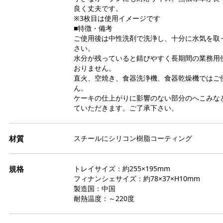
ト
栗
良く丈夫です。
缶
ト
モ
か
※3枚目は使用イメージです
ジ
イ
■特徴・備考
そ
ー
リ
天
品
ご使用後は中性洗剤で洗浄し、十分に水気を取
冷
ブ
さい。
寒
パ
水分が残っていると錆びやすく長期間の業務用
ゼ
ー
おりません。
和
ペ
果
直火、空焼き、食器洗浄機、食器乾燥機ではご
わ
ん。
ゲ
エ
き
ケーキの仕上がりに影響のない部分のへこみな
色
ていただきます。ご了承下さい。
あ
塩
膨
よ
ス
ダ
ト
だ
食
スチールにシリコン樹脂コーティング
冷
フ
パ
金
お
ナ
トレイサイズ：約255×195mm
粒
フィナンシェサイズ：約78×37×H10mm
ア
氷
製造国：中国
柑
チ
耐熱温度：～220度
芋
マ
ス