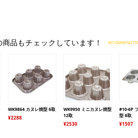
ジ
プ
ー
オ
グ
ト
の商品もチェックしています！
ア
RECOMMEND IT
ケ
糖質
ギ
ガ
袋
デ
保
調
キ
絞
リ
パ
衛
シ
ー
WK9864 カヌレ焼型 6取
WK9950 ミニカヌレ焼型
#10-6
パ
12取
型 6取
ピ
お
2288
2530
1507
レ
お
抜