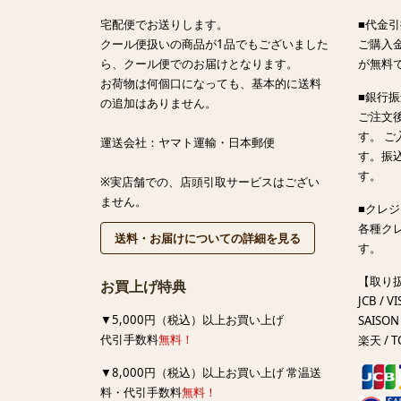
宅配便でお送りします。
■代金引
クール便扱いの商品が1品でもございました
ご購入金
ら、クール便でのお届けとなります。
が無料
お荷物は何個口になっても、基本的に送料
■銀行
の追加はありません。
ご注文
す。 
運送会社：ヤマト運輸・日本郵便
す。振
す。
※実店舗での、店頭引取サービスはござい
ません。
■クレ
各種ク
送料・お届けについての詳細を見る
す。
【取り
お買上げ特典
JCB / VI
▼5,000円（税込）以上お買い上げ
SAISON 
代引手数料
無料！
楽天 / T
▼8,000円（税込）以上お買い上げ 常温送
料・代引手数料
無料！