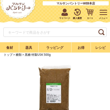
マルサンパントリーWEB本店
マイページ
購入履歴
カート
食材
器具
ラッピング
お得
レシピ
トップ
>
糖類
> 黒糖 特製USK 500g