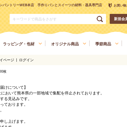
ンパントリーWEB本店 手作りパンとスイーツの材料・器具専門店
お買い物
新規会
ラッピング・包材
オリジナル商品
季節商品
イページ
ログイン
トリーオリジナル調理器具
チョコレート
ナッツ
雑穀、ごま
フルーツ
00枚
和菓子材料
色素、香料、添加物
スパイス、調味料
食材
健康を考える方へ
ヴィーガン・ベジタリアン
届けについて】
会社において熊本県の一部地域で集配を停止されております。
する見込みです。
っております。
。
申し上げます。
げます。