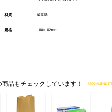
ト
栗
缶
ト
モ
か
ジ
イ
そ
薄葉紙
ー
リ
天
品
冷
ブ
寒
パ
180×182mm
ゼ
ー
和
ペ
果
わ
ゲ
エ
き
色
あ
塩
膨
よ
ス
ダ
ト
だ
食
冷
フ
パ
金
お
の商品もチェックしています！
RECOMMEND IT
ナ
粒
ア
氷
柑
チ
芋
マ
ス