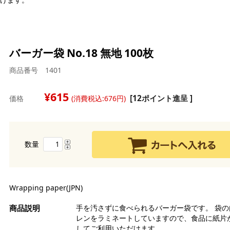
バーガー袋 No.18 無地 100枚
商品番号 1401
強
強
615
白
[12ポイント進呈 ]
価格
(消費税込:676円)
中
茶
薄
バ
糖
全
マ
シ
チ
ン
ラ
数量
ら
水
オ
雑
ル
ク
ク
チ
製
レ
デ
ア
ス
デ
チ
ピ
Wrapping paper(JPN)
生
品
玄
コ
ド
卵
チ
ミ
手を汚さずに食べられるバーガー袋です。 袋
そ
セ
コ
レンをラミネートしていますので、食品に紙片
グ
い
ナ
漬
してご利用いただけます。