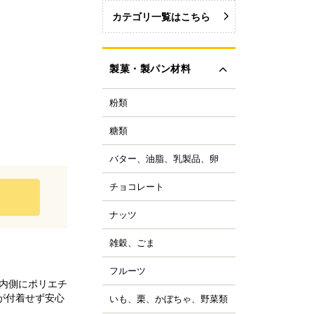
カテゴリ一覧はこちら
製菓・製パン材料
粉類
力粉
力粉を銘柄から選ぶ
糖類
い砂糖
力粉
色い砂糖
力粉
バター、油脂、乳製品、卵
ター
類加工品
粒粉
ーガリン、ショートニ
ロップ、みつ
チョコレート
ョコレートブランドか
グ
イ麦粉
選ぶ
飴、はちみつ、メープ
イル
穀粉
ナッツ
ルミ
ーベルチュールチョコ
ーズ
菓・製パン用米粉
ート
コレーション用砂糖
ーモンド
雑穀、ごま
キムミルク
ンプン
ョコチップ、カカオ製
スタチオ
すべて見る
クリーム、乳製品
、フレーバーチョコ
米粉
コナッツ
フルーツ
ライフルーツ
ョコペン
ックス粉
の内側にポリエチ
の他ナッツ
ミドライフルーツ
コア
が付着せず安心
ルテン
いも、栗、かぼちゃ、野菜類
も
すべて見る
ッツ加工品
け込みフルーツ