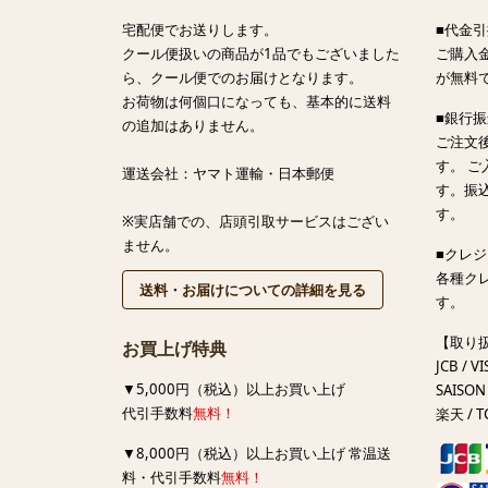
宅配便でお送りします。
■代金引
クール便扱いの商品が1品でもございました
ご購入金
ら、クール便でのお届けとなります。
が無料
お荷物は何個口になっても、基本的に送料
■銀行
の追加はありません。
ご注文
す。 
運送会社：ヤマト運輸・日本郵便
す。振
す。
※実店舗での、店頭引取サービスはござい
ません。
■クレ
各種ク
送料・お届けについての詳細を見る
す。
【取り
お買上げ特典
JCB / VI
▼5,000円（税込）以上お買い上げ
SAISON 
代引手数料
無料！
楽天 / T
▼8,000円（税込）以上お買い上げ 常温送
料・代引手数料
無料！