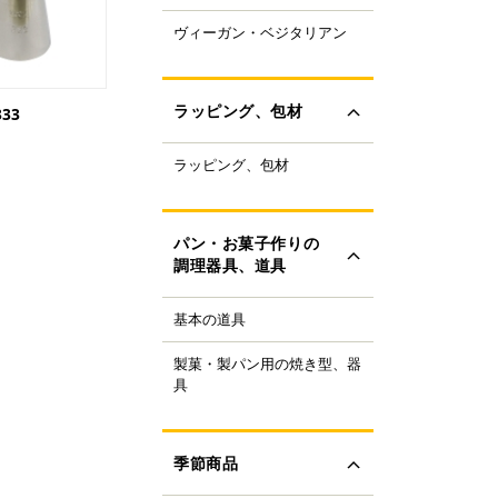
ャパニーズスーパーフ
ヴィーガン・ベジタリアン
ラントベースフード
ド
ーガニック
すべて見る
ルテンフリー
ラッピング、包材
333
ランスファットフリー
ルミフリー
ラッピング、包材
ーキ箱
OFF
フトボックス
すべて見る
ラス・ビン
パン・お菓子作りの
類
調理器具、道具
ザート容器
存用品
基本の道具
理器具
ャンドル、ろうそく
り袋・口金
ボン、タイ、タグ
製菓・製パン用の焼き型、器
ンの焼き型
生用品
具
ール
ンの器具
すべて見る
ック、プレート
菓子の焼き型
ースペーパー、包装紙
菓子の器具
季節商品
き型
すべて見る