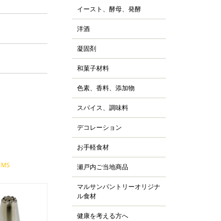
ッピング用チョコレー
すべて見る
詰
イースト、酵母、発酵
、チョコシロップ
すべて見る
ルトパウダー
ぼちゃ
ャム、スプレッド、ソ
ースト
すべて見る
の他の野菜、野菜加工
洋酒
ス
キュール類
然酵母
凍フルーツ、ピューレ
ランデー、ラム
凝固剤
天
すべて見る
すべて見る
ウダー、フレーク、ペ
すべて見る
ラチン
スト
和菓子材料
菓子の粉
クチン
汁
らび粉
ル化剤(増粘多糖類)
色素、香料、添加物
ッセンス、香料
すべて見る
な粉、抹茶、お茶
素
すべて見る
んこ、かのこ豆
スパイス、調味料
、ペッパー
張剤（ベーキングパウ
もぎ、桜、葉類
パイス
ー類）
デコレーション
ッピング、飾り
し
品添加物
凍白玉、ぎゅうひ
ードペン、チョコペン
お手軽食材
ン用
すべて見る
すべて見る
箔、金粉
すべて見る
菓子用
EMS
パージュ
瀬戸内ご当地商品
ジャム
イシング
カフェ
マルサンパントリーオリジナ
橘
ョコプレート
ル食材
、栗、麦
すべて見る
ジパン
健康を考える方へ
すべて見る
ーパーフード
すべて見る