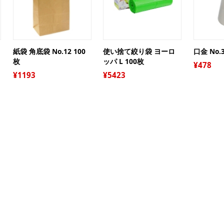
ジ
プ
ー
オ
グ
紙袋 角底袋 No.12 100
使い捨て絞り袋 ヨーロ
口金 No.
ト
枚
ッパ L 100枚
478
ア
1193
5423
ケ
糖質
ギ
ガ
袋
デ
保
調
キ
絞
リ
パ
衛
シ
パ
ピ
お
レ
お
抜