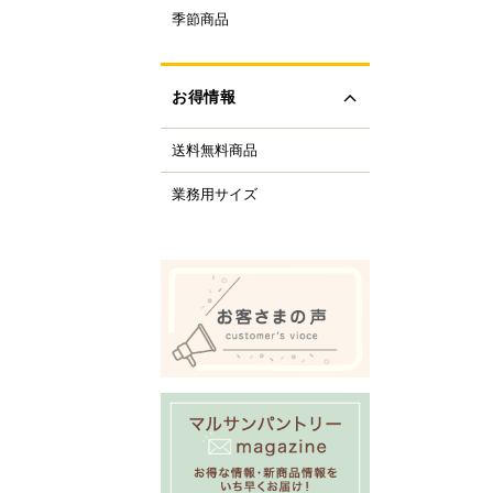
ルクル型
季節商品
レンタイン
ルミプリン、ゼリー型
ちご
ルサンパントリーオリ
(さくら、ひなまつり)
ナル調理器具
お得情報
レンジデー商品
化製品
どもの日
tfer(マトファー)社
送料無料商品
の日
すべて見る
の日
業務用サイズ
化祭・お祭り
ーベキューにおすすめ
商品
ロウィーン
リスマス
すべて見る