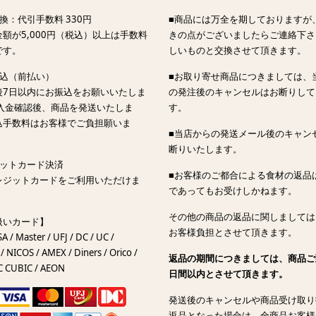
換：代引手数料 330円
■商品には万全を期しておりますが
額が5,000円（税込）以上は手数料
きの点がございましたらご連絡下さ
です。
しいものと交換させて頂きます。
振込（前払い）
■お取り寄せ商品につきましては、
後7日以内にお振込をお願いいたしま
の発注後のキャンセルはお断りして
ご入金確認後、商品を発送いたしま
す。
込手数料はお客様でご負担願いま
■当店からの発送メール後のキャン
断りいたします。
ジットカード決済
■お客様のご都合による食材の返品
レジットカードをご利用いただけま
であってもお受けしかねます。
その他の商品の返品に関しましては
扱いカード】
お客様負担とさせて頂きます。
SA / Master / UFJ / DC / UC /
/ NICOS / AMEX / Diners / Orico /
返品の期間につきましては、商品ご
C CUBIC / AEON
日間以内とさせて頂きます。
発送後のキャンセルや商品受け取り
返品となった場合は、全商品お客様