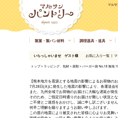
マルサ
製菓・製パン材料
調理器具・道具
お気に入り一覧
マ
いらっしゃいませ ゲスト様
粉類
基本の道具
ラッピング、包材
マルサンパントリーオリジナル食材
季節商品
送料無料商品
実店舗情報
レシピ
糖類
製菓・製パン用の焼き型、器具
業務用サイズ
バター、油脂、乳製品、卵
マルサンパン
トップ
>
ラッピング、包材
>
袋類
> バーガー袋 No.18 無地 1
イースト、酵母、発酵
洋酒
凝固剤
瀬戸内ご当地商品
マルサンパントリーオリジナル
【熊本地方を震源とする地震の影響によるお荷物のお
7月28日(火)に発生した地震の影響により、各運送
また、九州全域でお荷物のお届けに大幅な遅延が発生
そのため、ご指定日時通りのお届けが難しい状況とな
ご不便とご迷惑をおかけし、誠に申し訳ございません
何卒ご理解を賜りますようお願い申し上げます。
この度の地震により被災された皆様に心よりお見舞い
皆様の安全と、一日も早い復興を心よりお祈り申し上