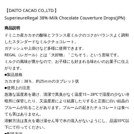
【DAITO CACAO CO.,LTD.】
SuperieureRegal 38%-Milk Chocolate Couverture Drops(JPN)
ドミニカ産カカオの酸味とフランス産ミルクのコクがバランスよく調和
したスタンダードなミルクチョコレート。
ガナッシュや上掛けなど多様に使用できます。
REGAL（レガール）とは「大好物」「ごちそう」という意味です。
ミルクの風味が豊かなので、お子様にも好まれる味わいのお菓子に仕上
がります。
■製品規格
カカオ分：38％、約25ｍｍのタブレット状
■使用上の注意
急激な温度差を避け、清潔で異臭がなく温度15～28℃で湿度の少ない冷
暗所に保管したり、又温度差により結露したりすると正面に白い結晶の
ブルームが出ることがあります。ブルームの起きたチョコレートは食べ
ても害はありません。
溶解方法は直火を避け湯せん等で水の混入がないようにし、品温55℃以
下にて行ってください。
■配送方法