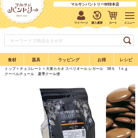
マルサンパントリーWEB本店
マイページ
購入履歴
カート
食材
器具
ラッピング
お得
レシピ
トップ
>
チョコレート
> 大東カカオ スペリオール レガール 38％ 1ｋｇ
クーベルチュール 夏季クール便