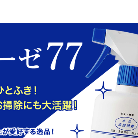
ジ
プ
ー
オ
グ
ト
ア
ケ
糖質
ギ
ガ
袋
デ
保
調
キ
絞
リ
パ
衛
シ
パ
ピ
お
レ
お
抜