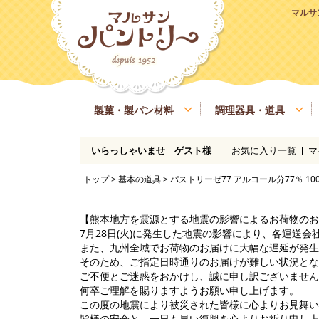
マルサ
製菓・製パン材料
調理器具・道具
お気に入り一覧
マ
いらっしゃいませ ゲスト様
粉類
基本の道具
ラッピング、包材
マルサンパントリーオリジナル食材
季節商品
送料無料商品
実店舗情報
レシピ
糖類
製菓・製パン用の焼き型、器具
業務用サイズ
バター、油脂、乳製品、卵
マルサンパン
トップ
>
基本の道具
> パストリーゼ77 アルコール分77％ 100
イースト、酵母、発酵
洋酒
凝固剤
瀬戸内ご当地商品
マルサンパントリーオリジナル
【熊本地方を震源とする地震の影響によるお荷物のお
7月28日(火)に発生した地震の影響により、各運送
また、九州全域でお荷物のお届けに大幅な遅延が発生
そのため、ご指定日時通りのお届けが難しい状況とな
ご不便とご迷惑をおかけし、誠に申し訳ございません
何卒ご理解を賜りますようお願い申し上げます。
この度の地震により被災された皆様に心よりお見舞い
皆様の安全と、一日も早い復興を心よりお祈り申し上