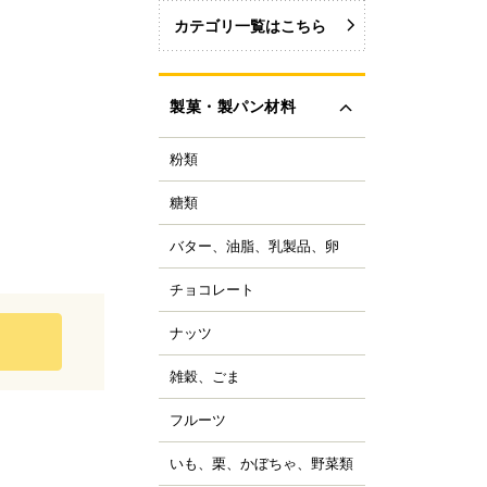
カテゴリ一覧はこちら
製菓・製パン材料
粉類
力粉
力粉を銘柄から選ぶ
糖類
い砂糖
力粉
色い砂糖
力粉
バター、油脂、乳製品、卵
ター
類加工品
粒粉
ーガリン、ショートニ
ロップ、みつ
チョコレート
ョコレートブランドか
グ
イ麦粉
選ぶ
飴、はちみつ、メープ
イル
穀粉
ナッツ
ルミ
ーベルチュールチョコ
ーズ
菓・製パン用米粉
ート
コレーション用砂糖
ーモンド
雑穀、ごま
キムミルク
ンプン
ョコチップ、カカオ製
スタチオ
すべて見る
クリーム、乳製品
、フレーバーチョコ
米粉
コナッツ
フルーツ
ライフルーツ
ョコペン
ックス粉
の他ナッツ
ミドライフルーツ
コア
ルテン
いも、栗、かぼちゃ、野菜類
も
すべて見る
ッツ加工品
け込みフルーツ