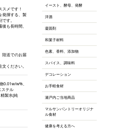
ッピング用チョコレー
すべて見る
詰
イースト、酵母、発酵
、チョコシロップ
すべて見る
ルトパウダー
ススメです！
ぼちゃ
ャム、スプレッド、ソ
ースト
を発揮する、製
すべて見る
の他の野菜、野菜加工
洋酒
ス
キュール類
剤です。
然酵母
凍フルーツ、ピューレ
ランデー、ラム
霧後も長時間、
凝固剤
天
すべて見る
すべて見る
ウダー、フレーク、ペ
すべて見る
ラチン
スト
和菓子材料
菓子の粉
クチン
汁
らび粉
ル化剤(増粘多糖類)
色素、香料、添加物
ッセンス、香料
すべて見る
、陸送でのお届
な粉、抹茶、お茶
素
すべて見る
んこ、かのこ豆
スパイス、調味料
、ペッパー
注文ください。
張剤（ベーキングパウ
もぎ、桜、葉類
パイス
ー類）
デコレーション
ッピング、飾り
し
品添加物
凍白玉、ぎゅうひ
ードペン、チョコペン
物0.01w/w%、
お手軽食材
ン用
すべて見る
すべて見る
エステル
箔、金粉
すべて見る
菓子用
、精製水(純
パージュ
瀬戸内ご当地商品
ジャム
イシング
カフェ
マルサンパントリーオリジナ
橘
ョコプレート
ル食材
、栗、麦
すべて見る
ジパン
健康を考える方へ
すべて見る
ーパーフード
すべて見る