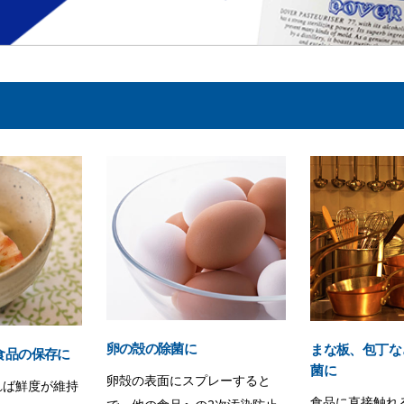
セ
バ
ア
い
マ
春
ジ
オ
電
こ
ma
母
父
文
バ
の
ハ
ク
卵の殻の除菌に
まな板、包丁な
食品の保存に
菌に
卵殻の表面にスプレーすると
れば鮮度が維持
食品に直接触れ