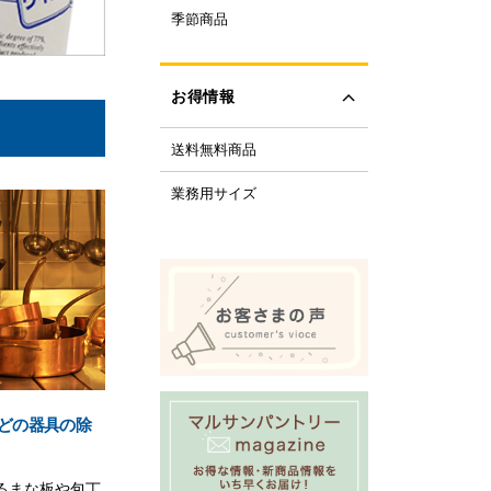
ルクル型
季節商品
レンタイン
ルミプリン、ゼリー型
ちご
ルサンパントリーオリ
(さくら、ひなまつり)
ナル調理器具
お得情報
レンジデー商品
化製品
どもの日
tfer(マトファー)社
送料無料商品
の日
すべて見る
の日
業務用サイズ
化祭・お祭り
ーベキューにおすすめ
商品
ロウィーン
リスマス
すべて見る
どの器具の除
るまな板や包丁