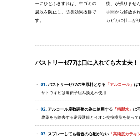
ーにひとふきすれば、生ゴミの
後」が残りませ
腐敗を防止し、防臭効果抜群で
手間から解放さ
す。
カピカに仕上が
パストリーゼ77は口に入れても大丈夫！
01.
パストリーゼ77の主原料となる
「アルコール」
は
サトウキビは遺伝子組み換え不使用
02.
アルコール度数調整の為に使用する
「精製水」
は
農薬をも除去する逆浸透膜とイオン交換樹脂を使って
03.
スプレーしても着色の心配がない
「高純度カテキ