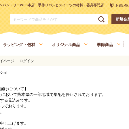
ンパントリーWEB本店 手作りパンとスイーツの材料・器具専門店
お買い物
新規会
ラッピング・包材
オリジナル商品
季節商品
イページ
ログイン
トリーオリジナル調理器具
チョコレート
ナッツ
雑穀、ごま
フルーツ
0ml
和菓子材料
色素、香料、添加物
スパイス、調味料
食材
健康を考える方へ
ヴィーガン・ベジタリアン
届けについて】
会社において熊本県の一部地域で集配を停止されております。
する見込みです。
っております。
。
申し上げます。
げます。