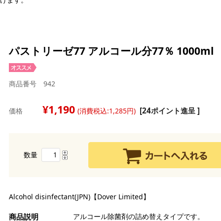
パストリーゼ77 アルコール分77％ 1000ml
強
商品番号 942
強
白
中
茶
1,190
[24ポイント進呈 ]
価格
(消費税込:1,285円)
薄
バ
糖
全
マ
シ
チ
ン
ラ
ら
水
オ
雑
ル
ク
ク
数量
チ
製
レ
デ
ア
ス
デ
チ
ピ
生
品
玄
コ
ド
卵
Alcohol disinfectant(JPN)【Dover Limited】
チ
ミ
そ
セ
コ
グ
い
ナ
アルコール除菌剤の詰め替えタイプです。
漬