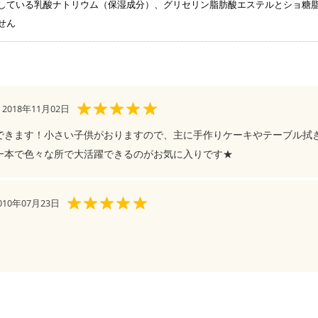
している乳酸ナトリウム（保湿成分）、グリセリン脂肪酸エステルとショ糖
せん
018年11月02日
できます！小さい子供がおりますので、主に手作りケーキやテーブル拭
一本で色々な所で大活躍できるのがお気に入りです★
10年07月23日