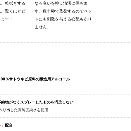
ん。乾拭きする
なる臭いを抑え清潔に保ちま
れ、驚くほどピ
す。数十秒で蒸発するのでペッ
ります！
トにも刺激を与える心配もあり
ません。
100％サトウキビ原料の醸造用アルコール
不純物がなくスプレーしたものを汚染しない
作り出した高純度純水を使用
ン」
配合