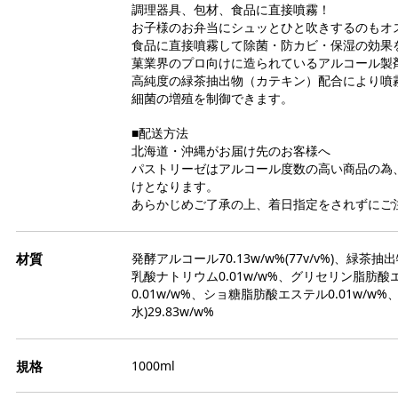
ト
栗
調理器具、包材、食品に直接噴霧！
缶
ト
モ
お子様のお弁当にシュッとひと吹きするのもオ
か
ジ
イ
食品に直接噴霧して除菌・防カビ・保湿の効果
そ
ー
リ
菓業界のプロ向けに造られているアルコール製
天
品
冷
ブ
高純度の緑茶抽出物（カテキン）配合により噴
寒
パ
細菌の増殖を制御できます。
ゼ
ー
和
■配送方法
ペ
果
わ
北海道・沖縄がお届け先のお客様へ
ゲ
エ
パストリーゼはアルコール度数の高い商品の為
き
色
けとなります。
あ
塩
あらかじめご了承の上、着日指定をされずにご
膨
よ
ス
ダ
ト
だ
食
冷
フ
発酵アルコール70.13w/w%(77v/v%)、緑茶抽出
パ
乳酸ナトリウム0.01w/w%、グリセリン脂肪酸
金
お
0.01w/w%、ショ糖脂肪酸エステル0.01w/w%
ナ
水)29.83w/w%
粒
ア
氷
柑
チ
芋
1000ml
マ
ス