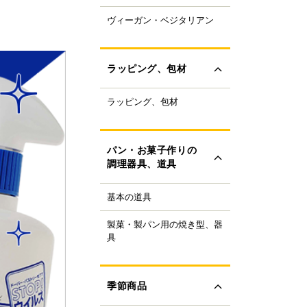
ャパニーズスーパーフ
ヴィーガン・ベジタリアン
ラントベースフード
ド
ーガニック
すべて見る
ルテンフリー
ラッピング、包材
ランスファットフリー
ルミフリー
ラッピング、包材
ーキ箱
OFF
フトボックス
すべて見る
ラス・ビン
パン・お菓子作りの
類
調理器具、道具
ザート容器
存用品
基本の道具
理器具
ャンドル、ろうそく
り袋・口金
ボン、タイ、タグ
製菓・製パン用の焼き型、器
ンの焼き型
生用品
具
ール
ンの器具
すべて見る
ック、プレート
菓子の焼き型
ースペーパー、包装紙
菓子の器具
季節商品
き型
すべて見る