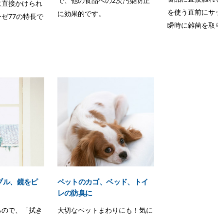
で、他の食品への2次汚染防止
に直接かけられ
を使う直前にサ
に効果的です。
ゼ77の特長で
瞬時に雑菌を取
ブル、鏡をピ
ペットのカゴ、ベッド、トイ
レの防臭に
るので、「拭き
大切なペットまわりにも！気に