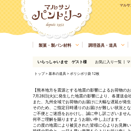
マルサ
製菓・製パン材料
調理器具・道具
お気に入り一覧
マ
いらっしゃいませ ゲスト様
粉類
基本の道具
ラッピング、包材
マルサンパントリーオリジナル食材
季節商品
送料無料商品
実店舗情報
レシピ
糖類
製菓・製パン用の焼き型、器具
業務用サイズ
バター、油脂、乳製品、卵
マルサンパン
トップ
>
基本の道具
> ポリシボリ袋 12枚
イースト、酵母、発酵
洋酒
凝固剤
瀬戸内ご当地商品
マルサンパントリーオリジナル
【熊本地方を震源とする地震の影響によるお荷物のお
7月28日(火)に発生した地震の影響により、各運送
また、九州全域でお荷物のお届けに大幅な遅延が発生
そのため、ご指定日時通りのお届けが難しい状況とな
ご不便とご迷惑をおかけし、誠に申し訳ございません
何卒ご理解を賜りますようお願い申し上げます。
この度の地震により被災された皆様に心よりお見舞い
皆様の安全と、一日も早い復興を心よりお祈り申し上