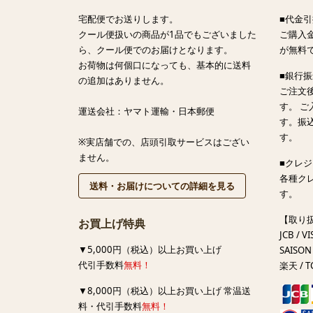
宅配便でお送りします。
■代金引
クール便扱いの商品が1品でもございました
ご購入金
ら、クール便でのお届けとなります。
が無料
お荷物は何個口になっても、基本的に送料
■銀行
の追加はありません。
ご注文
す。 
運送会社：ヤマト運輸・日本郵便
す。振
す。
※実店舗での、店頭引取サービスはござい
ません。
■クレ
各種ク
送料・お届けについての詳細を見る
す。
【取り
お買上げ特典
JCB / VI
▼5,000円（税込）以上お買い上げ
SAISON 
代引手数料
無料！
楽天 / T
▼8,000円（税込）以上お買い上げ 常温送
料・代引手数料
無料！