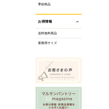
ルクル型
季節商品
レンタイン
ルミプリン、ゼリー型
ちご
ルサンパントリーオリ
(さくら、ひなまつり)
ナル調理器具
お得情報
レンジデー商品
化製品
どもの日
tfer(マトファー)社
送料無料商品
の日
すべて見る
の日
業務用サイズ
化祭・お祭り
ーベキューにおすすめ
商品
ロウィーン
リスマス
すべて見る