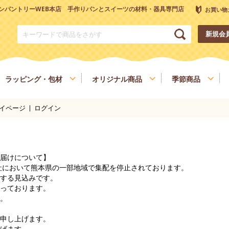
ンパントリーWEB本店 手作りパンとスイーツの材料・器具専門店
お買い物
新規会
ラッピング・包材
オリジナル商品
季節商品
イページ
ログイン
トリーオリジナル調理器具
チョコレート
ナッツ
雑穀、ごま
フルーツ
和菓子材料
色素、香料、添加物
スパイス、調味料
食材
健康を考える方へ
ヴィーガン・ベジタリアン
届けについて】
会社において熊本県の一部地域で集配を停止されております。
する見込みです。
っております。
。
申し上げます。
げます。