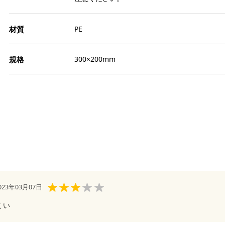
ト
栗
缶
ト
モ
か
ジ
イ
そ
PE
ー
リ
天
品
冷
ブ
寒
パ
300×200mm
ゼ
ー
和
ペ
果
わ
ゲ
エ
き
色
あ
塩
膨
よ
ス
ダ
ト
だ
食
冷
フ
パ
金
お
ナ
粒
ア
23年03月07日
氷
柑
チ
芋
くい
マ
ス