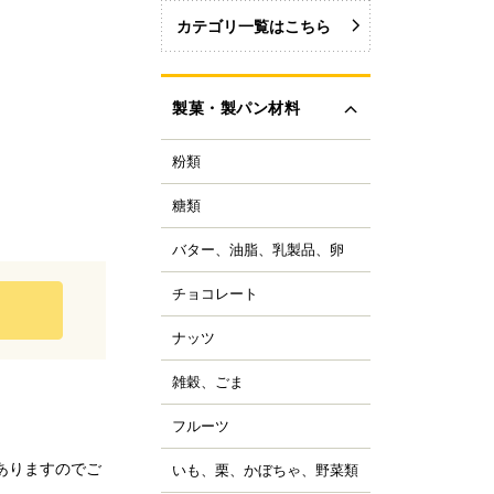
カテゴリ一覧はこちら
製菓・製パン材料
粉類
力粉
力粉を銘柄から選ぶ
糖類
い砂糖
力粉
色い砂糖
力粉
バター、油脂、乳製品、卵
ター
類加工品
粒粉
ーガリン、ショートニ
ロップ、みつ
チョコレート
ョコレートブランドか
グ
イ麦粉
選ぶ
飴、はちみつ、メープ
イル
穀粉
ナッツ
ルミ
ーベルチュールチョコ
ーズ
菓・製パン用米粉
ート
コレーション用砂糖
ーモンド
雑穀、ごま
キムミルク
ンプン
ョコチップ、カカオ製
スタチオ
すべて見る
クリーム、乳製品
、フレーバーチョコ
米粉
コナッツ
フルーツ
ライフルーツ
ョコペン
ックス粉
の他ナッツ
ミドライフルーツ
コア
ありますのでご
ルテン
いも、栗、かぼちゃ、野菜類
も
すべて見る
ッツ加工品
け込みフルーツ