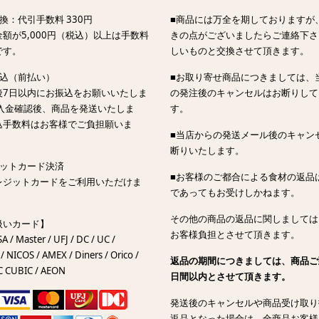
換：代引手数料 330円
■商品には万全を期しておりますが
額が5,000円（税込）以上は手数料
きの点がございましたらご連絡下さ
です。
しいものと交換させて頂きます。
振込（前払い）
■お取り寄せ商品につきましては、
後7日以内にお振込をお願いいたしま
の発注後のキャンセルはお断りして
ご入金確認後、商品を発送いたしま
す。
込手数料はお客様でご負担願いま
■当店からの発送メール後のキャン
断りいたします。
ジットカード決済
■お客様のご都合による食材の返品
レジットカードをご利用いただけま
であってもお受けしかねます。
その他の商品の返品に関しましては
扱いカード】
お客様負担とさせて頂きます。
SA / Master / UFJ / DC / UC /
/ NICOS / AMEX / Diners / Orico /
返品の期間につきましては、商品ご
C CUBIC / AEON
日間以内とさせて頂きます。
発送後のキャンセルや商品受け取り
返品となった場合は、全商品お客様