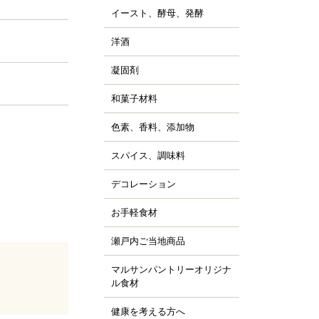
ッピング用チョコレー
すべて見る
詰
イースト、酵母、発酵
、チョコシロップ
すべて見る
ルトパウダー
ぼちゃ
ャム、スプレッド、ソ
ースト
すべて見る
の他の野菜、野菜加工
洋酒
ス
キュール類
然酵母
凍フルーツ、ピューレ
ランデー、ラム
凝固剤
天
すべて見る
すべて見る
ウダー、フレーク、ペ
すべて見る
ラチン
スト
和菓子材料
菓子の粉
クチン
汁
らび粉
ル化剤(増粘多糖類)
色素、香料、添加物
ッセンス、香料
すべて見る
な粉、抹茶、お茶
素
すべて見る
んこ、かのこ豆
スパイス、調味料
、ペッパー
張剤（ベーキングパウ
もぎ、桜、葉類
パイス
ー類）
デコレーション
ッピング、飾り
し
品添加物
凍白玉、ぎゅうひ
ードペン、チョコペン
お手軽食材
ン用
すべて見る
すべて見る
箔、金粉
すべて見る
菓子用
パージュ
瀬戸内ご当地商品
ジャム
イシング
カフェ
マルサンパントリーオリジナ
橘
ョコプレート
ル食材
、栗、麦
すべて見る
ジパン
健康を考える方へ
すべて見る
ーパーフード
すべて見る