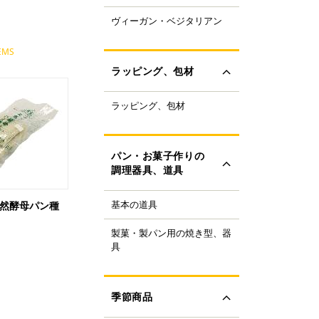
ャパニーズスーパーフ
ヴィーガン・ベジタリアン
ラントベースフード
ド
ーガニック
すべて見る
EMS
ルテンフリー
ラッピング、包材
ランスファットフリー
ルミフリー
ラッピング、包材
ーキ箱
OFF
フトボックス
すべて見る
ラス・ビン
パン・お菓子作りの
類
調理器具、道具
ザート容器
存用品
基本の道具
天然酵母パン種
理器具
ャンドル、ろうそく
り袋・口金
ボン、タイ、タグ
製菓・製パン用の焼き型、器
ンの焼き型
生用品
具
ール
ンの器具
すべて見る
ック、プレート
菓子の焼き型
ースペーパー、包装紙
菓子の器具
季節商品
き型
すべて見る