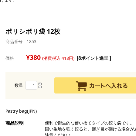
ポリシボリ袋 12枚
商品番号 1853
強
強
380
白
[8ポイント進呈 ]
価格
(消費税込:418円)
中
茶
薄
バ
糖
全
マ
シ
チ
ン
ラ
数量
ら
水
オ
雑
ル
ク
ク
チ
製
レ
デ
ア
ス
デ
チ
ピ
Pastry bag(JPN)
生
品
玄
コ
ド
卵
チ
ミ
便利で衛生的な使い捨てタイプの絞り袋です。
そ
セ
コ
固い生地を強く絞ると、継ぎ目が避ける場合が
グ
い
ナ
漬
注意ください。