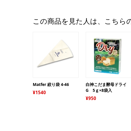
この商品を見た人は、こちら
Matfer 絞り袋 4-46
白神こだま酵母ドライ
G 5ｇ×8袋入
1540
950