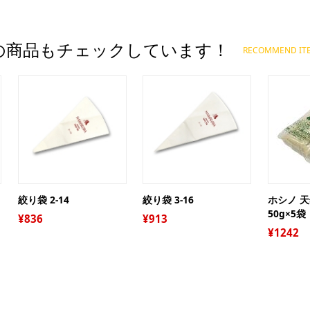
ジ
プ
ー
オ
の商品もチェックしています！
RECOMMEND IT
グ
ト
ア
ケ
糖質
ギ
ガ
袋
デ
保
絞り袋 2-14
絞り袋 3-16
ホシノ 
調
キ
50g×5袋
836
913
絞
リ
パ
1242
衛
シ
パ
ピ
お
レ
お
抜