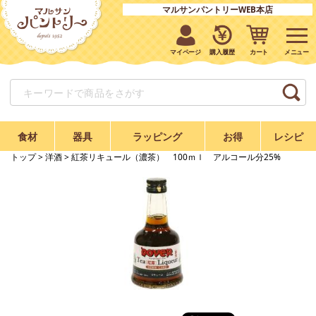
マルサンパントリーWEB本店
マイページ
購入履歴
カート
食材
器具
ラッピング
お得
レシピ
トップ
>
洋酒
> 紅茶リキュール（濃茶） 100ｍｌ アルコール分25%