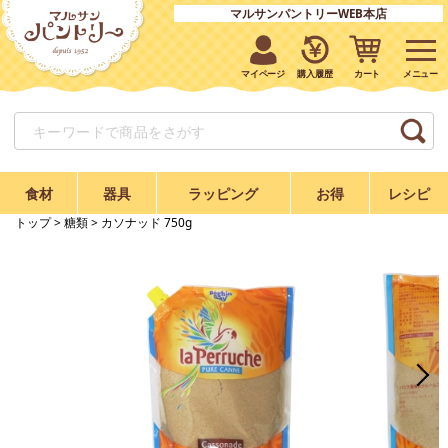
マルサンパントリーWEB本店
マイページ
購入履歴
カート
食材
器具
ラッピング
お得
レシピ
トップ
>
糖類
> カソナッド 750g