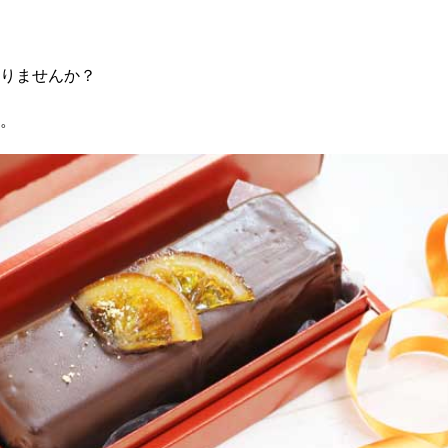
ジ
プ
ー
オ
りませんか？
グ
ト
。
ア
ケ
糖質
ギ
ガ
袋
デ
保
調
キ
絞
リ
パ
衛
シ
パ
ピ
お
レ
お
抜