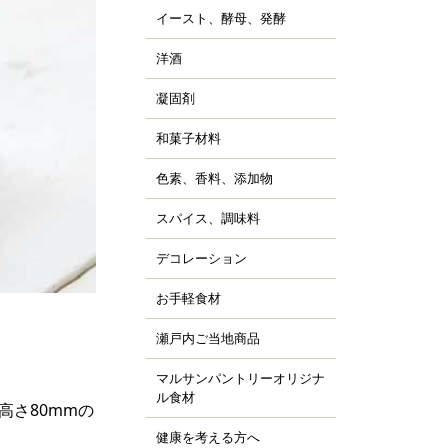
ッピング用チョコレー
すべて見る
詰
イースト、酵母、発酵
、チョコシロップ
すべて見る
ルトパウダー
ぼちゃ
ャム、スプレッド、ソ
ースト
すべて見る
の他の野菜、野菜加工
洋酒
ス
キュール類
然酵母
凍フルーツ、ピューレ
ランデー、ラム
凝固剤
天
すべて見る
すべて見る
ウダー、フレーク、ペ
すべて見る
ラチン
スト
和菓子材料
菓子の粉
クチン
汁
らび粉
ル化剤(増粘多糖類)
色素、香料、添加物
ッセンス、香料
すべて見る
な粉、抹茶、お茶
素
すべて見る
んこ、かのこ豆
スパイス、調味料
、ペッパー
張剤（ベーキングパウ
もぎ、桜、葉類
パイス
ー類）
デコレーション
ッピング、飾り
し
品添加物
凍白玉、ぎゅうひ
ードペン、チョコペン
お手軽食材
ン用
すべて見る
すべて見る
箔、金粉
すべて見る
菓子用
パージュ
瀬戸内ご当地商品
ジャム
イシング
カフェ
マルサンパントリーオリジナ
橘
ョコプレート
ル食材
、栗、麦
高さ80mmの
すべて見る
ジパン
健康を考える方へ
すべて見る
ーパーフード
すべて見る