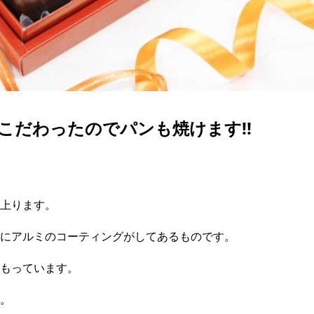
セ
バ
ア
い
マ
春
ジ
オ
電
こ
ma
母
父
こだわったのでパンも焼けます!!
文
バ
の
ハ
ク
上ります。
にアルミのコーティングがしてあるものです。
もっています。
。