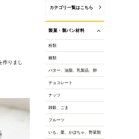
カテゴリ一覧はこちら
製菓・製パン材料
粉類
力粉
力粉を銘柄から選ぶ
糖類
い砂糖
を作りまし
力粉
色い砂糖
力粉
バター、油脂、乳製品、卵
ター
類加工品
粒粉
ーガリン、ショートニ
ロップ、みつ
チョコレート
ョコレートブランドか
グ
イ麦粉
選ぶ
飴、はちみつ、メープ
イル
穀粉
ナッツ
ルミ
ーベルチュールチョコ
ーズ
菓・製パン用米粉
ート
コレーション用砂糖
ーモンド
雑穀、ごま
キムミルク
ンプン
ョコチップ、カカオ製
スタチオ
すべて見る
クリーム、乳製品
、フレーバーチョコ
米粉
コナッツ
フルーツ
ライフルーツ
ョコペン
ックス粉
の他ナッツ
ミドライフルーツ
コア
ルテン
いも、栗、かぼちゃ、野菜類
も
すべて見る
ッツ加工品
け込みフルーツ