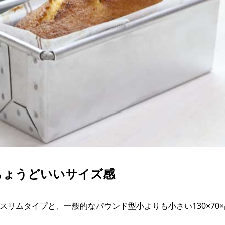
ト
栗
缶
ト
モ
か
ジ
イ
そ
ー
リ
天
品
冷
ブ
寒
パ
ゼ
ー
和
ペ
果
わ
ゲ
エ
き
色
あ
塩
膨
よ
ス
ダ
ト
だ
食
冷
フ
パ
金
お
ナ
ちょうどいいサイズ感
粒
ア
氷
柑
チ
芋
のスリムタイプと、一般的なパウンド型小よりも小さい130×70×
マ
ス