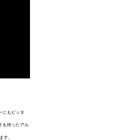
。
トにもピッタ
さを持ったアル
います。