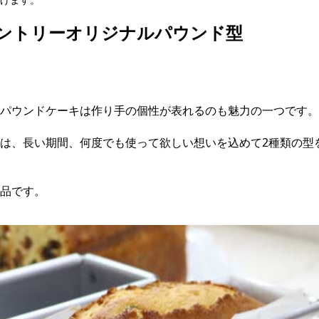
ントリーオリジナルパウンド型
強
パウンドケーキは作り手の個性が表れるのも魅力の一つです。
強
白
は、長い期間、何度でも使って欲しい想いを込めて2種類の型
中
茶
薄
バ
糖
全
マ
シ
品です。
チ
ン
ラ
ら
水
オ
雑
ル
ク
ク
チ
製
レ
デ
ア
ス
デ
チ
ピ
生
品
玄
コ
ド
卵
チ
ミ
そ
セ
コ
グ
い
ナ
漬