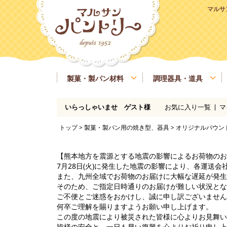
マルサ
製菓・製パン材料
調理器具・道具
お気に入り一覧
マ
いらっしゃいませ ゲスト様
粉類
基本の道具
ラッピング、包材
マルサンパントリーオリジナル食材
季節商品
送料無料商品
実店舗情報
レシピ
糖類
製菓・製パン用の焼き型、器具
業務用サイズ
バター、油脂、乳製品、卵
マルサンパン
トップ
>
製菓・製パン用の焼き型、器具
> オリジナルパウンド
イースト、酵母、発酵
洋酒
凝固剤
瀬戸内ご当地商品
マルサンパントリーオリジナル
【熊本地方を震源とする地震の影響によるお荷物のお
7月28日(火)に発生した地震の影響により、各運送
また、九州全域でお荷物のお届けに大幅な遅延が発生
そのため、ご指定日時通りのお届けが難しい状況とな
ご不便とご迷惑をおかけし、誠に申し訳ございません
何卒ご理解を賜りますようお願い申し上げます。
この度の地震により被災された皆様に心よりお見舞い
皆様の安全と、一日も早い復興を心よりお祈り申し上