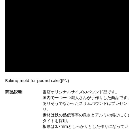
Baking mold for pound cake(JPN)
当店オリジナルサイズのパウンド型です。
国内で一つ一つ職人さんが手作りした商品です
ありそうでなかったスリムパウンドはプレゼン
リ。
素材は鉄の熱伝導率の良さとアルミの錆びにく
タイトを採用。
板厚は0.7mmとしっかりとした作りになって