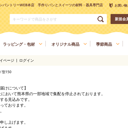
ンパントリーWEB本店 手作りパンとスイーツの材料・器具専門店
お買い物
新規会
ラッピング・包材
オリジナル商品
季節商品
イページ
ログイン
トリーオリジナル調理器具
チョコレート
ナッツ
雑穀、ごま
フルーツ
型150
和菓子材料
色素、香料、添加物
スパイス、調味料
食材
健康を考える方へ
ヴィーガン・ベジタリアン
届けについて】
会社において熊本県の一部地域で集配を停止されております。
する見込みです。
っております。
。
申し上げます。
げます。