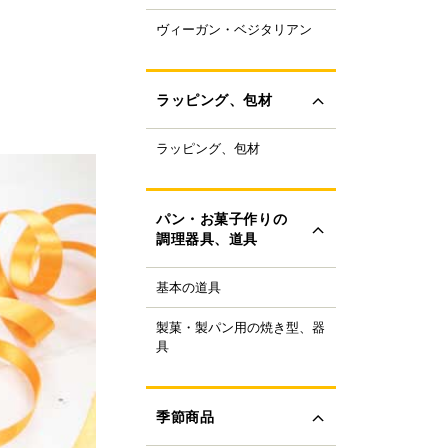
ャパニーズスーパーフ
ヴィーガン・ベジタリアン
ラントベースフード
ド
ーガニック
すべて見る
ルテンフリー
ラッピング、包材
ランスファットフリー
ルミフリー
ラッピング、包材
ーキ箱
OFF
フトボックス
すべて見る
ラス・ビン
パン・お菓子作りの
類
調理器具、道具
ザート容器
存用品
基本の道具
理器具
ャンドル、ろうそく
り袋・口金
ボン、タイ、タグ
製菓・製パン用の焼き型、器
ンの焼き型
生用品
具
ール
ンの器具
すべて見る
ック、プレート
菓子の焼き型
ースペーパー、包装紙
菓子の器具
季節商品
き型
すべて見る