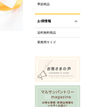
ルクル型
季節商品
レンタイン
ルミプリン、ゼリー型
ちご
ルサンパントリーオリ
(さくら、ひなまつり)
ナル調理器具
お得情報
レンジデー商品
化製品
どもの日
tfer(マトファー)社
送料無料商品
の日
すべて見る
の日
業務用サイズ
化祭・お祭り
ーベキューにおすすめ
商品
ロウィーン
リスマス
すべて見る