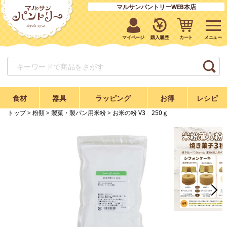
マルサンパントリーWEB本店
マイページ
購入履歴
カート
食材
器具
ラッピング
お得
レシピ
トップ
>
粉類
>
製菓・製パン用米粉
> お米の粉 V3 250ｇ