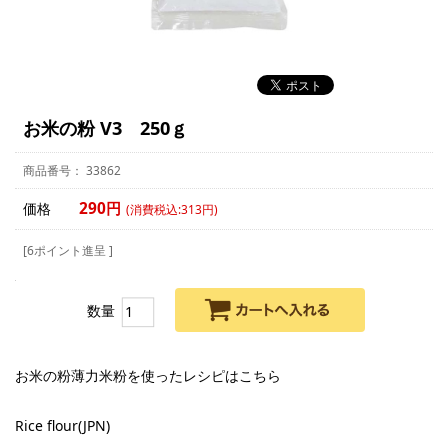
お米の粉 V3 250ｇ
33862
290円
価格
(消費税込:313円)
[6ポイント進呈 ]
数量
お米の粉薄力米粉を使ったレシピは
こちら
Rice flour(JPN)