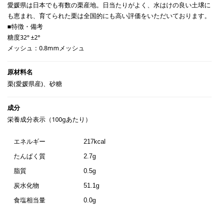
愛媛県は日本でも有数の栗産地。日当たりがよく、水はけの良い土壌に
も恵まれ、育てられた栗は全国的にも高い評価をいただいております。
■特徴・備考
糖度32° ±2°
メッシュ：0.8mmメッシュ
栗(愛媛県産)、砂糖
栄養成分表示（100gあたり）
エネルギー
217kcal
たんぱく質
2.7g
脂質
0.5g
炭水化物
51.1g
食塩相当量
0.0g