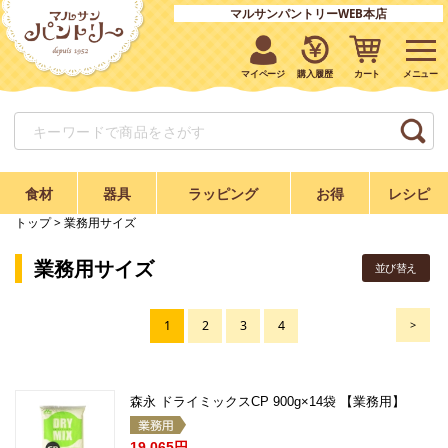
マルサンパントリーWEB本店
マイページ
購入履歴
カート
食材
器具
ラッピング
お得
レシピ
トップ
> 業務用サイズ
業務用サイズ
並び替え
1
2
3
4
>
森永 ドライミックスCP 900g×14袋 【業務用】
19,065円