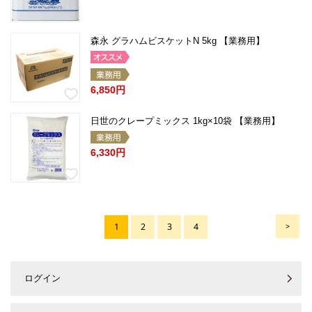
森永 グラハムビスケットN 5kg 【業務用】
6,850円
日世のクレープミックス 1kg×10袋 【業務用】
6,330円
1
2
3
4
>
ログイン