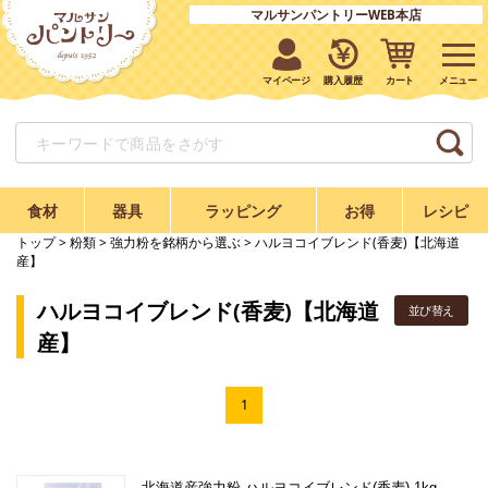
マルサンパントリーWEB本店
マイページ
購入履歴
カート
食材
器具
ラッピング
お得
レシピ
トップ
>
粉類
>
強力粉を銘柄から選ぶ
> ハルヨコイブレンド(香麦)【北海道
産】
ハルヨコイブレンド(香麦)【北海道
並び替え
産】
1
北海道産強力粉 ハルヨコイブレンド(香麦) 1kg