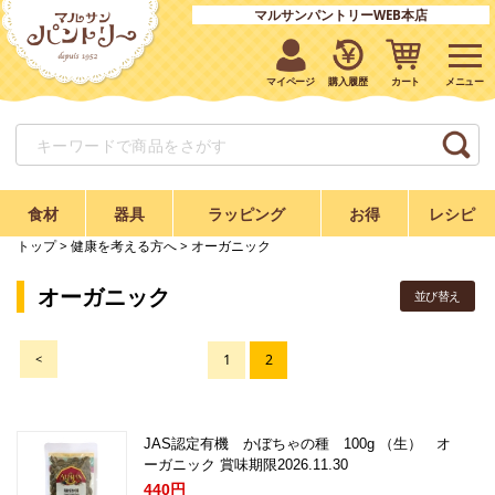
マルサンパントリーWEB本店
マイページ
購入履歴
カート
食材
器具
ラッピング
お得
レシピ
トップ
>
健康を考える方へ
> オーガニック
オーガニック
並び替え
<
1
2
JAS認定
有機 かぼちゃの種 100g （生） オ
ーガニック 賞味期限2026.11.30
440円