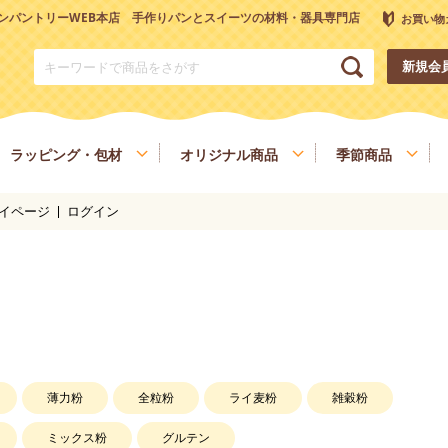
ンパントリーWEB本店 手作りパンとスイーツの材料・器具専門店
お買い物
新規会
ラッピング・包材
オリジナル商品
季節商品
イページ
ログイン
トリーオリジナル調理器具
チョコレート
ナッツ
雑穀、ごま
フルーツ
和菓子材料
色素、香料、添加物
スパイス、調味料
食材
健康を考える方へ
ヴィーガン・ベジタリアン
薄力粉
全粒粉
ライ麦粉
雑穀粉
ミックス粉
グルテン