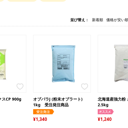
並び替え
新着順
価格が安い
強
強
白
中
茶
薄
バ
糖
全
マ
シ
チ
ン
ラ
ら
水
オ
雑
ル
ク
ク
チ
製
レ
デ
ア
CP 900g
オブパラJ (粉末オブラート)
北海道産強力粉
ス
デ
チ
ピ
1kg 受注発注商品
2.5kg
生
品
玄
コ
ド
卵
チ
ミ
そ
セ
1,340
1,240
コ
グ
い
ナ
漬