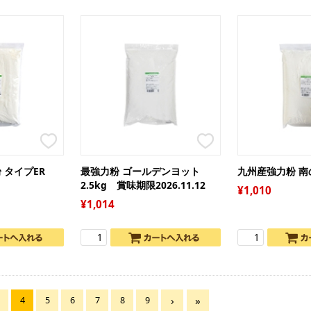
セ
バ
ア
い
マ
春
ジ
オ
電
こ
ma
母
父
文
バ
の
 タイプER
最強力粉 ゴールデンヨット
九州産強力粉 南の
ハ
2.5kg 賞味期限2026.11.12
1,010
ク
1,014
4
5
6
7
8
9