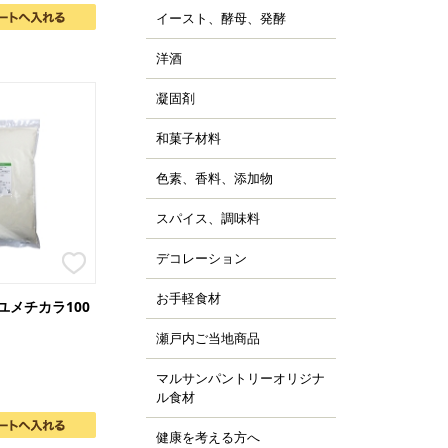
ッピング用チョコレー
すべて見る
詰
イースト、酵母、発酵
、チョコシロップ
すべて見る
ルトパウダー
ぼちゃ
ャム、スプレッド、ソ
ースト
すべて見る
の他の野菜、野菜加工
洋酒
ス
キュール類
然酵母
凍フルーツ、ピューレ
ランデー、ラム
凝固剤
天
すべて見る
すべて見る
ウダー、フレーク、ペ
すべて見る
ラチン
スト
和菓子材料
菓子の粉
クチン
汁
らび粉
ル化剤(増粘多糖類)
色素、香料、添加物
ッセンス、香料
すべて見る
な粉、抹茶、お茶
素
すべて見る
んこ、かのこ豆
スパイス、調味料
、ペッパー
張剤（ベーキングパウ
もぎ、桜、葉類
パイス
ー類）
デコレーション
ッピング、飾り
し
品添加物
凍白玉、ぎゅうひ
ードペン、チョコペン
お手軽食材
ン用
すべて見る
ユメチカラ100
すべて見る
箔、金粉
すべて見る
菓子用
パージュ
瀬戸内ご当地商品
ジャム
イシング
カフェ
マルサンパントリーオリジナ
橘
ョコプレート
ル食材
、栗、麦
すべて見る
ジパン
健康を考える方へ
すべて見る
ーパーフード
すべて見る