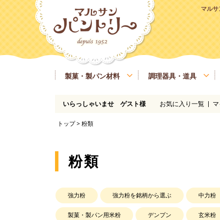
マルサ
製菓・製パン材料
調理器具・道具
お気に入り一覧
マ
いらっしゃいませ ゲスト様
粉類
基本の道具
ラッピング、包材
マルサンパントリーオリジナル食材
季節商品
送料無料商品
実店舗情報
レシピ
糖類
製菓・製パン用の焼き型、器具
業務用サイズ
バター、油脂、乳製品、卵
マルサンパン
トップ
> 粉類
イースト、酵母、発酵
洋酒
凝固剤
瀬戸内ご当地商品
マルサンパントリーオリジナル
粉類
強力粉
強力粉を銘柄から選ぶ
中力粉
製菓・製パン用米粉
デンプン
玄米粉