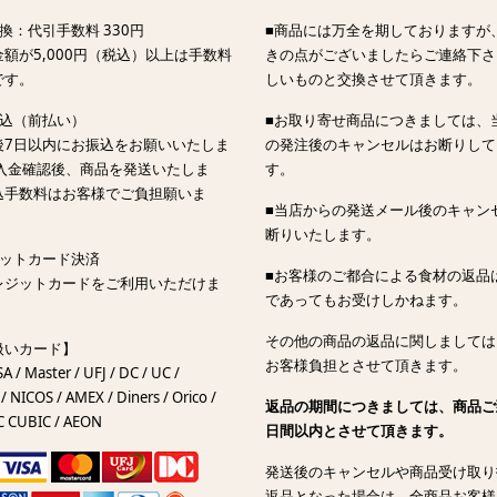
換：代引手数料 330円
■商品には万全を期しておりますが
額が5,000円（税込）以上は手数料
きの点がございましたらご連絡下さ
です。
しいものと交換させて頂きます。
振込（前払い）
■お取り寄せ商品につきましては、
後7日以内にお振込をお願いいたしま
の発注後のキャンセルはお断りして
ご入金確認後、商品を発送いたしま
す。
込手数料はお客様でご負担願いま
■当店からの発送メール後のキャン
断りいたします。
ジットカード決済
■お客様のご都合による食材の返品
レジットカードをご利用いただけま
であってもお受けしかねます。
その他の商品の返品に関しましては
扱いカード】
お客様負担とさせて頂きます。
SA / Master / UFJ / DC / UC /
/ NICOS / AMEX / Diners / Orico /
返品の期間につきましては、商品ご
C CUBIC / AEON
日間以内とさせて頂きます。
発送後のキャンセルや商品受け取り
返品となった場合は、全商品お客様