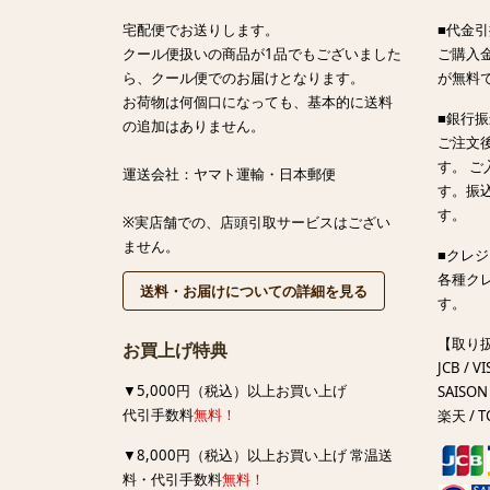
宅配便でお送りします。
■代金引
クール便扱いの商品が1品でもございました
ご購入金
ら、クール便でのお届けとなります。
が無料
お荷物は何個口になっても、基本的に送料
■銀行
の追加はありません。
ご注文
す。 
運送会社：ヤマト運輸・日本郵便
す。振
す。
※実店舗での、店頭引取サービスはござい
ません。
■クレ
各種ク
送料・お届けについての詳細を見る
す。
【取り
お買上げ特典
JCB / VI
▼5,000円（税込）以上お買い上げ
SAISON 
代引手数料
無料！
楽天 / T
▼8,000円（税込）以上お買い上げ 常温送
料・代引手数料
無料！