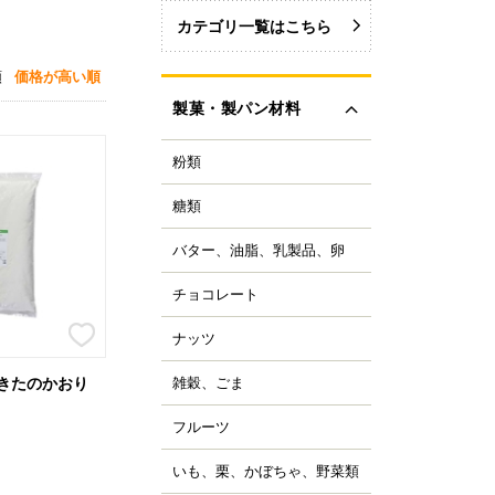
カテゴリ一覧はこちら
順
価格が高い順
製菓・製パン材料
粉類
力粉
力粉を銘柄から選ぶ
糖類
い砂糖
力粉
色い砂糖
力粉
バター、油脂、乳製品、卵
ター
類加工品
粒粉
ーガリン、ショートニ
ロップ、みつ
チョコレート
ョコレートブランドか
グ
イ麦粉
選ぶ
飴、はちみつ、メープ
イル
穀粉
ナッツ
ルミ
ーベルチュールチョコ
ーズ
菓・製パン用米粉
ート
コレーション用砂糖
ーモンド
雑穀、ごま
 きたのかおり
キムミルク
ンプン
ョコチップ、カカオ製
スタチオ
すべて見る
クリーム、乳製品
、フレーバーチョコ
米粉
コナッツ
フルーツ
ライフルーツ
ョコペン
ックス粉
の他ナッツ
ミドライフルーツ
コア
ルテン
いも、栗、かぼちゃ、野菜類
も
すべて見る
ッツ加工品
け込みフルーツ