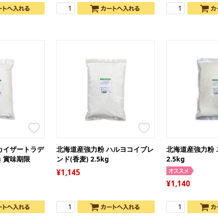
ト
栗
缶
ト
モ
か
ジ
イ
そ
ー
リ
天
品
冷
ブ
寒
パ
ゼ
ー
和
ペ
果
わ
ゲ
エ
き
色
あ
塩
膨
よ
ス
ダ
ト
だ
食
冷
フ
パ
カイザートラデ
北海道産強力粉 ハルヨコイブレ
北海道産強力粉 
金
g 賞味期限
ンド(香麦) 2.5kg
2.5kg
お
ナ
粒
1,145
ア
1,140
氷
柑
チ
芋
マ
ス