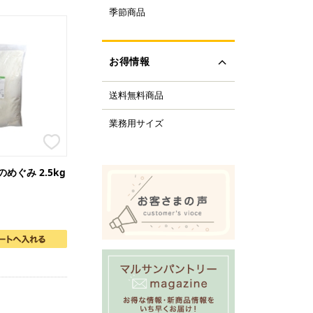
ルクル型
季節商品
レンタイン
ルミプリン、ゼリー型
ちご
ルサンパントリーオリ
(さくら、ひなまつり)
ナル調理器具
お得情報
レンジデー商品
化製品
どもの日
tfer(マトファー)社
送料無料商品
の日
すべて見る
の日
業務用サイズ
化祭・お祭り
ーベキューにおすすめ
商品
めぐみ 2.5kg
ロウィーン
リスマス
すべて見る