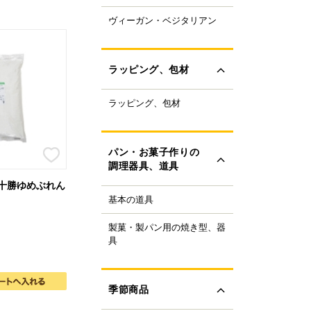
ャパニーズスーパーフ
ヴィーガン・ベジタリアン
ラントベースフード
ド
ーガニック
すべて見る
ルテンフリー
ラッピング、包材
ランスファットフリー
ルミフリー
ラッピング、包材
ーキ箱
OFF
フトボックス
すべて見る
ラス・ビン
パン・お菓子作りの
類
調理器具、道具
ザート容器
 十勝ゆめぶれん
存用品
基本の道具
理器具
ャンドル、ろうそく
り袋・口金
ボン、タイ、タグ
製菓・製パン用の焼き型、器
ンの焼き型
生用品
具
ール
ンの器具
すべて見る
ック、プレート
菓子の焼き型
ースペーパー、包装紙
菓子の器具
季節商品
き型
すべて見る