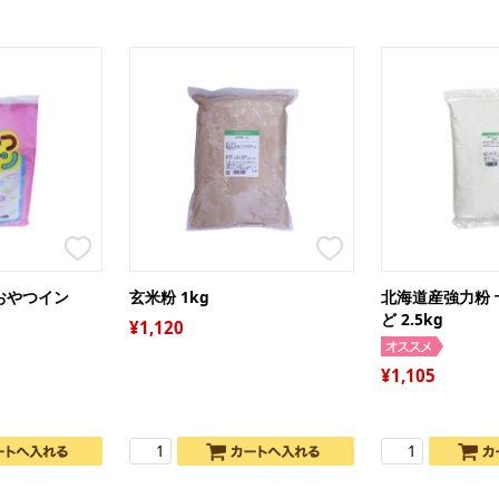
ジ
プ
ー
オ
グ
ト
ア
ケ
糖質
ギ
ガ
袋
デ
おやつイン
玄米粉 1kg
北海道産強力粉
保
ど 2.5kg
調
1,120
キ
絞
リ
パ
1,105
衛
シ
パ
ピ
お
レ
お
抜