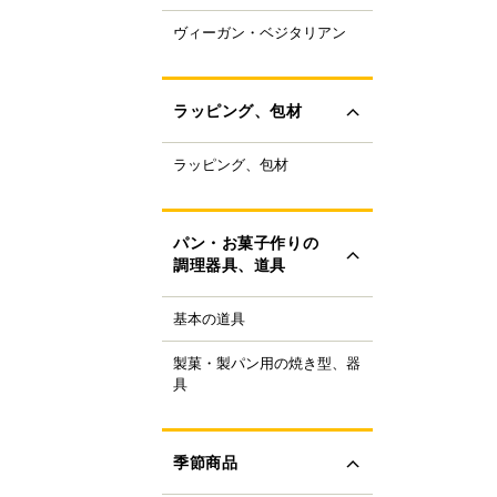
ャパニーズスーパーフ
ヴィーガン・ベジタリアン
ラントベースフード
ド
ーガニック
すべて見る
ルテンフリー
ラッピング、包材
ランスファットフリー
ルミフリー
ラッピング、包材
ーキ箱
OFF
フトボックス
すべて見る
ラス・ビン
パン・お菓子作りの
類
調理器具、道具
ザート容器
存用品
基本の道具
理器具
ャンドル、ろうそく
り袋・口金
ボン、タイ、タグ
製菓・製パン用の焼き型、器
ンの焼き型
生用品
具
ール
ンの器具
すべて見る
ック、プレート
菓子の焼き型
ースペーパー、包装紙
菓子の器具
季節商品
き型
すべて見る