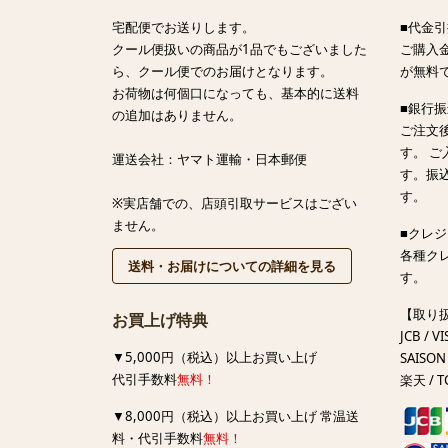
宅配便でお送りします。
■代金引
クール便扱いの商品が1品でもございました
ご購入金
ら、クール便でのお届けとなります。
が無料
お荷物は何個口になっても、基本的に送料
■銀行
の追加はありません。
ご注文
す。 
運送会社：ヤマト運輸・日本郵便
す。振
す。
※実店舗での、店頭引取サービスはござい
ません。
■クレ
各種ク
送料・お届けについての詳細を見る
す。
【取り
お買上げ特典
JCB / VI
▼5,000円（税込）以上お買い上げ
SAISON 
代引手数料
無料！
楽天 / T
▼8,000円（税込）以上お買い上げ 常温送
料・代引手数料
無料！