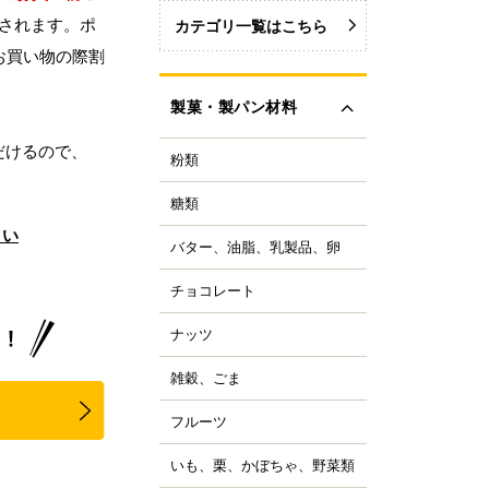
されます。ポ
カテゴリ一覧はこちら
お買い物の際割
製菓・製パン材料
だけるので、
粉類
力粉
力粉を銘柄から選ぶ
糖類
い砂糖
力粉
さい
色い砂糖
力粉
バター、油脂、乳製品、卵
ター
類加工品
粒粉
ーガリン、ショートニ
ロップ、みつ
チョコレート
ョコレートブランドか
グ
イ麦粉
選ぶ
飴、はちみつ、メープ
イル
穀粉
ナッツ
ルミ
ーベルチュールチョコ
ーズ
菓・製パン用米粉
ート
コレーション用砂糖
ーモンド
雑穀、ごま
キムミルク
ンプン
ョコチップ、カカオ製
スタチオ
すべて見る
クリーム、乳製品
、フレーバーチョコ
米粉
コナッツ
フルーツ
ライフルーツ
ョコペン
ックス粉
の他ナッツ
ミドライフルーツ
コア
ルテン
いも、栗、かぼちゃ、野菜類
も
すべて見る
ッツ加工品
け込みフルーツ