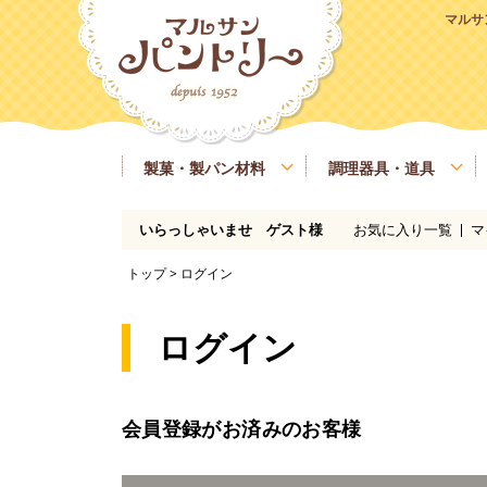
マルサ
製菓・製パン材料
調理器具・道具
お気に入り一覧
マ
いらっしゃいませ ゲスト様
粉類
基本の道具
ラッピング、包材
マルサンパントリーオリジナル食材
季節商品
送料無料商品
実店舗情報
レシピ
糖類
製菓・製パン用の焼き型、器具
業務用サイズ
バター、油脂、乳製品、卵
マルサンパン
トップ
> ログイン
イースト、酵母、発酵
洋酒
凝固剤
瀬戸内ご当地商品
マルサンパントリーオリジナル
ログイン
会員登録がお済みのお客様