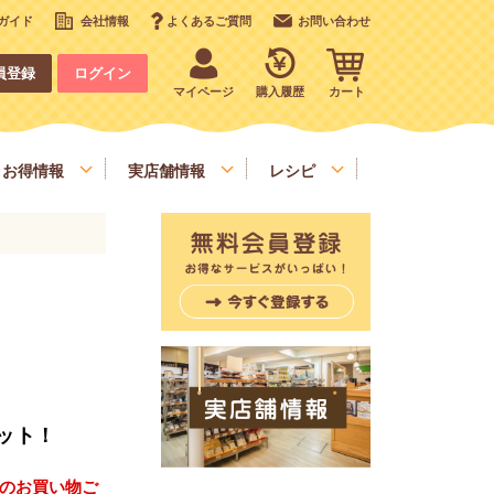
ガイド
会社情報
よくあるご質問
お問い合わせ
員登録
ログイン
マイページ
購入履歴
カート
お得情報
実店舗情報
レシピ
いも、栗、かぼちゃ、野菜類
デコレーション
お手軽食材
ット！
）のお買い物ご