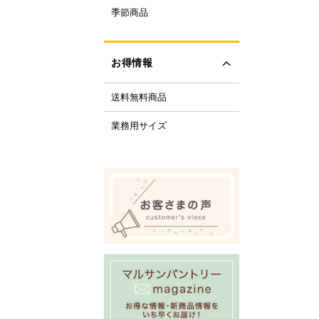
ルクル型
季節商品
レンタイン
ルミプリン、ゼリー型
ちご
ルサンパントリーオリ
(さくら、ひなまつり)
ナル調理器具
お得情報
レンジデー商品
化製品
どもの日
tfer(マトファー)社
送料無料商品
の日
すべて見る
の日
業務用サイズ
化祭・お祭り
ーベキューにおすすめ
商品
ロウィーン
リスマス
すべて見る