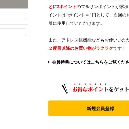
とに2ポイント
のマルサンポイントが累積
イントは1ポイント＝1円として、次回の
引に使用していただけます。
また、アドレス帳機能などもお使いいた
強
２度目以降のお買い物がラクラク
です！
強
白
中
会員特典についてはこちらをご覧くだ
茶
薄
バ
糖
全
マ
シ
チ
ン
ラ
ら
水
オ
雑
ル
ク
ク
チ
製
レ
デ
ア
ス
デ
チ
ピ
生
品
玄
コ
ド
卵
チ
ミ
そ
セ
コ
グ
い
ナ
漬