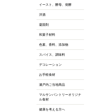
ッピング用チョコレー
すべて見る
詰
イースト、酵母、発酵
、チョコシロップ
すべて見る
ルトパウダー
ぼちゃ
ャム、スプレッド、ソ
ースト
すべて見る
の他の野菜、野菜加工
洋酒
ス
キュール類
然酵母
凍フルーツ、ピューレ
ランデー、ラム
凝固剤
天
すべて見る
すべて見る
ウダー、フレーク、ペ
すべて見る
ラチン
スト
和菓子材料
菓子の粉
クチン
汁
らび粉
ル化剤(増粘多糖類)
色素、香料、添加物
ッセンス、香料
すべて見る
な粉、抹茶、お茶
素
すべて見る
んこ、かのこ豆
スパイス、調味料
、ペッパー
張剤（ベーキングパウ
もぎ、桜、葉類
パイス
ー類）
デコレーション
ッピング、飾り
し
品添加物
凍白玉、ぎゅうひ
ードペン、チョコペン
お手軽食材
ン用
すべて見る
すべて見る
箔、金粉
すべて見る
菓子用
パージュ
瀬戸内ご当地商品
ジャム
イシング
カフェ
マルサンパントリーオリジナ
橘
ョコプレート
ル食材
、栗、麦
すべて見る
ジパン
健康を考える方へ
すべて見る
ーパーフード
すべて見る