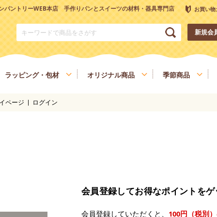
ンパントリーWEB本店 手作りパンとスイーツの材料・器具専門店
お買い物
新規会
ラッピング・包材
オリジナル商品
季節商品
イページ
ログイン
トリーオリジナル調理器具
チョコレート
ナッツ
雑穀、ごま
フルーツ
和菓子材料
色素、香料、添加物
スパイス、調味料
食材
健康を考える方へ
ヴィーガン・ベジタリアン
会員登録してお得なポイントをゲ
会員登録していただくと、
100円（税別