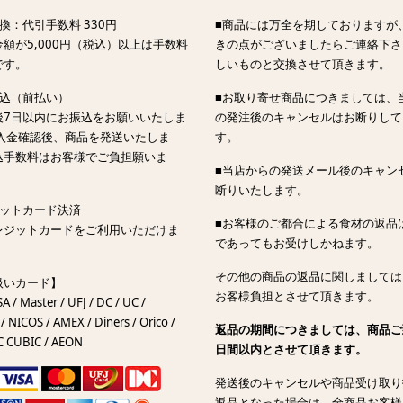
換：代引手数料 330円
■商品には万全を期しておりますが
額が5,000円（税込）以上は手数料
きの点がございましたらご連絡下さ
です。
しいものと交換させて頂きます。
振込（前払い）
■お取り寄せ商品につきましては、
後7日以内にお振込をお願いいたしま
の発注後のキャンセルはお断りして
ご入金確認後、商品を発送いたしま
す。
込手数料はお客様でご負担願いま
■当店からの発送メール後のキャン
断りいたします。
ジットカード決済
■お客様のご都合による食材の返品
レジットカードをご利用いただけま
であってもお受けしかねます。
その他の商品の返品に関しましては
扱いカード】
お客様負担とさせて頂きます。
SA / Master / UFJ / DC / UC /
/ NICOS / AMEX / Diners / Orico /
返品の期間につきましては、商品ご
C CUBIC / AEON
日間以内とさせて頂きます。
発送後のキャンセルや商品受け取り
返品となった場合は、全商品お客様