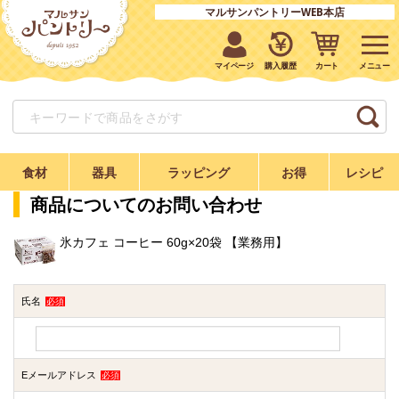
マルサンパントリーWEB本店
マイページ
購入履歴
カート
食材
器具
ラッピング
お得
レシピ
商品についてのお問い合わせ
氷カフェ コーヒー 60g×20袋 【業務用】
氏名
必須
Eメールアドレス
必須