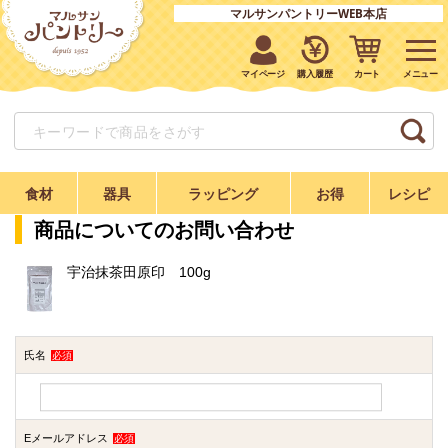
マルサンパントリーWEB本店
マイページ
購入履歴
カート
食材
器具
ラッピング
お得
レシピ
商品についてのお問い合わせ
宇治抹茶田原印 100g
氏名
必須
Eメールアドレス
必須