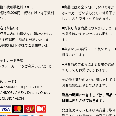
換：代引手数料 330円
■商品には万全を期しておりますが
額が5,000円（税込）以上は手数料
きの点がございましたらご連絡下さ
です。
しいものと交換させて頂きます。
振込（前払い）
■お取り寄せ商品につきましては、
後7日以内にお振込をお願いいたしま
の発注後のキャンセルはお断りして
ご入金確認後、商品を発送いたしま
す。
込手数料はお客様でご負担願いま
■当店からの発送メール後のキャン
断りいたします。
ジットカード決済
■お客様のご都合による食材の返品
レジットカードをご利用いただけま
であってもお受けしかねます。
その他の商品の返品に関しましては
扱いカード】
お客様負担とさせて頂きます。
SA / Master / UFJ / DC / UC /
/ NICOS / AMEX / Diners / Orico /
返品の期間につきましては、商品ご
C CUBIC / AEON
日間以内とさせて頂きます。
発送後のキャンセルや商品受け取り
返品となった場合は、全商品お客様