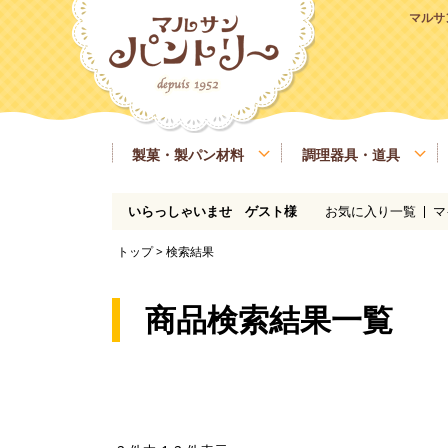
マルサ
製菓・製パン材料
調理器具・道具
お気に入り一覧
マ
いらっしゃいませ ゲスト様
粉類
基本の道具
ラッピング、包材
マルサンパントリーオリジナル食材
季節商品
送料無料商品
実店舗情報
レシピ
糖類
製菓・製パン用の焼き型、器具
業務用サイズ
バター、油脂、乳製品、卵
マルサンパン
トップ
> 検索結果
イースト、酵母、発酵
洋酒
凝固剤
瀬戸内ご当地商品
マルサンパントリーオリジナル
商品検索結果一覧