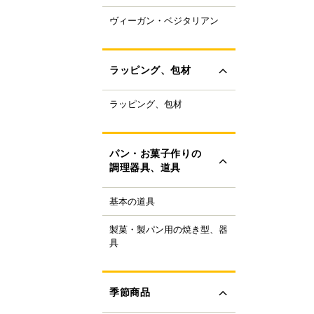
ャパニーズスーパーフ
ヴィーガン・ベジタリアン
ラントベースフード
ド
ーガニック
すべて見る
ルテンフリー
ラッピング、包材
ランスファットフリー
ルミフリー
ラッピング、包材
ーキ箱
OFF
フトボックス
すべて見る
ラス・ビン
パン・お菓子作りの
類
調理器具、道具
ザート容器
存用品
基本の道具
理器具
ャンドル、ろうそく
り袋・口金
ボン、タイ、タグ
製菓・製パン用の焼き型、器
ンの焼き型
生用品
具
ール
ンの器具
すべて見る
ック、プレート
菓子の焼き型
ースペーパー、包装紙
菓子の器具
季節商品
き型
すべて見る