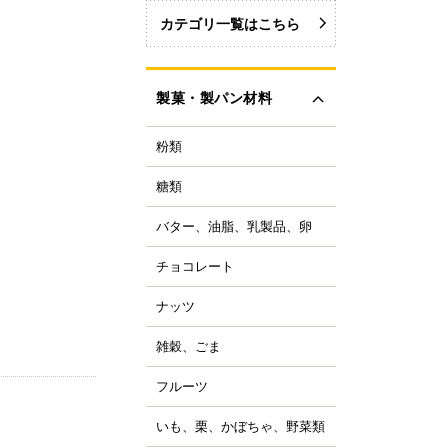
カテゴリ一覧はこちら
製菓・製パン材料
粉類
力粉
力粉を銘柄から選ぶ
糖類
い砂糖
力粉
色い砂糖
力粉
バター、油脂、乳製品、卵
ター
類加工品
粒粉
ーガリン、ショートニ
ロップ、みつ
チョコレート
ョコレートブランドか
グ
イ麦粉
選ぶ
飴、はちみつ、メープ
イル
穀粉
ナッツ
ルミ
ーベルチュールチョコ
ーズ
菓・製パン用米粉
ート
コレーション用砂糖
ーモンド
雑穀、ごま
キムミルク
ンプン
ョコチップ、カカオ製
スタチオ
すべて見る
クリーム、乳製品
、フレーバーチョコ
米粉
コナッツ
フルーツ
ライフルーツ
ョコペン
ックス粉
の他ナッツ
ミドライフルーツ
コア
ルテン
いも、栗、かぼちゃ、野菜類
も
すべて見る
ッツ加工品
け込みフルーツ