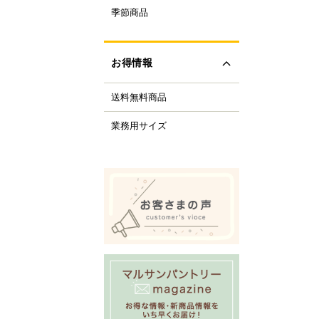
ルクル型
季節商品
レンタイン
ルミプリン、ゼリー型
ちご
ルサンパントリーオリ
(さくら、ひなまつり)
ナル調理器具
お得情報
レンジデー商品
化製品
どもの日
tfer(マトファー)社
送料無料商品
の日
すべて見る
の日
業務用サイズ
化祭・お祭り
ーベキューにおすすめ
商品
ロウィーン
リスマス
すべて見る