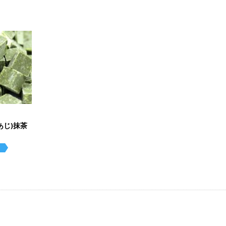
強
強
白
中
茶
薄
バ
糖
あじ)抹茶
全
マ
シ
チ
ン
ラ
ら
水
オ
雑
ル
ク
ク
チ
製
レ
デ
ア
ス
デ
チ
ピ
生
品
玄
コ
ド
卵
チ
ミ
そ
セ
コ
グ
い
ナ
漬