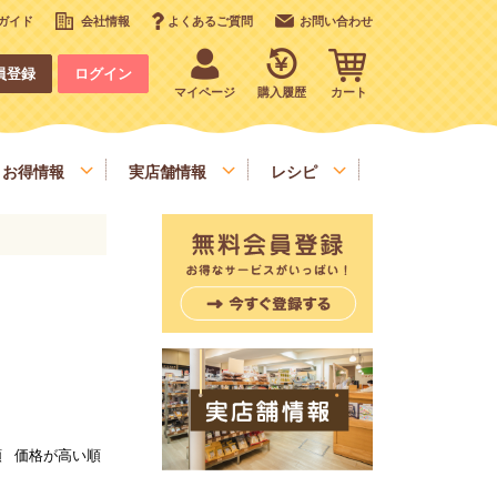
ガイド
会社情報
よくあるご質問
お問い合わせ
員登録
ログイン
マイページ
購入履歴
カート
お得情報
実店舗情報
レシピ
いも、栗、かぼちゃ、野菜類
デコレーション
お手軽食材
順
価格が高い順