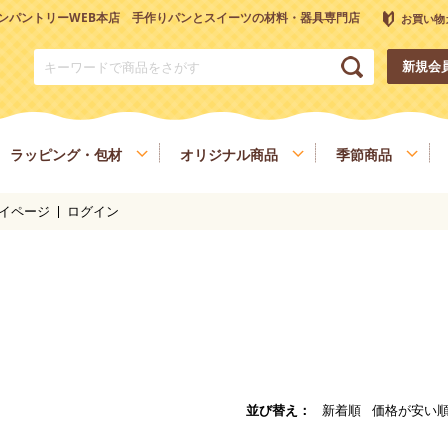
ンパントリーWEB本店 手作りパンとスイーツの材料・器具専門店
お買い物
新規会
ラッピング・包材
オリジナル商品
季節商品
イページ
ログイン
トリーオリジナル調理器具
チョコレート
ナッツ
雑穀、ごま
フルーツ
和菓子材料
色素、香料、添加物
スパイス、調味料
食材
健康を考える方へ
ヴィーガン・ベジタリアン
並び替え
新着順
価格が安い