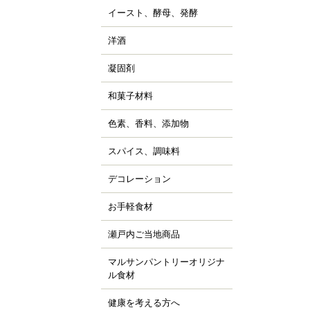
ッピング用チョコレー
すべて見る
詰
イースト、酵母、発酵
、チョコシロップ
すべて見る
ルトパウダー
ぼちゃ
ャム、スプレッド、ソ
ースト
すべて見る
の他の野菜、野菜加工
洋酒
ス
キュール類
然酵母
凍フルーツ、ピューレ
ランデー、ラム
凝固剤
天
すべて見る
すべて見る
ウダー、フレーク、ペ
すべて見る
ラチン
スト
和菓子材料
菓子の粉
クチン
汁
らび粉
ル化剤(増粘多糖類)
色素、香料、添加物
ッセンス、香料
すべて見る
な粉、抹茶、お茶
素
すべて見る
んこ、かのこ豆
スパイス、調味料
、ペッパー
張剤（ベーキングパウ
もぎ、桜、葉類
パイス
ー類）
デコレーション
ッピング、飾り
し
品添加物
凍白玉、ぎゅうひ
ードペン、チョコペン
お手軽食材
ン用
すべて見る
すべて見る
箔、金粉
すべて見る
菓子用
パージュ
瀬戸内ご当地商品
ジャム
イシング
カフェ
マルサンパントリーオリジナ
橘
ョコプレート
ル食材
、栗、麦
すべて見る
ジパン
健康を考える方へ
すべて見る
ーパーフード
すべて見る