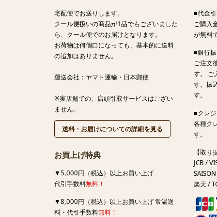
宅配便でお送りします。
■代金引
クール便扱いの商品が1品でもございました
ご購入金
ら、クール便でのお届けとなります。
が無料
お荷物は何個口になっても、基本的に送料
■銀行
の追加はありません。
ご注文
す。 
運送会社：ヤマト運輸・日本郵便
す。振
す。
※実店舗での、店頭引取サービスはござい
ません。
■クレ
各種ク
送料・お届けについての詳細を見る
す。
【取り
お買上げ特典
JCB / VI
▼5,000円（税込）以上お買い上げ
SAISON 
代引手数料
無料！
楽天 / T
▼8,000円（税込）以上お買い上げ 常温送
料・代引手数料
無料！