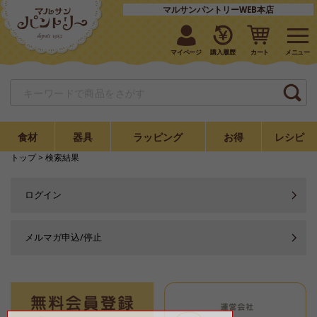
マルサンパントリーWEB本店
マイページ
購入履歴
カート
食材
器具
ラッピング
お得
レシピ
トップ
> 検索結果
ログイン
メルマガ申込/停止